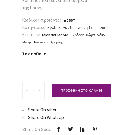
και ποιος πληρώνει τα σπασμένα
της Enron;
Κωδικός προϊόντος:
B0587
Κατηγορίες:
,
Βιβλία
Κοινωνία - Οικονομία - Πολιτική
Ετικέτες:
,
,
Michael Moore
Εκδόσεις Αιώρα
Μάικλ
,
Μουρ
Πού πάει η Αμερική;
Σε απόθεμα
Πού
ΠΡΟΣΘΗΚΗ ΣΤΟ ΚΑΛΑΘΙ
πάει
η
Αμερική;
Share On Viber
|
Share On WhatsUp
Εκδόσεις
Share On Social:
Αιώρα