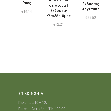
Από στόμα
Ροές
Εκδόσεις
σε στόμα |
Αρχέτυπο
Εκδόσεις
€
14.14
Κλειδάριθμος
€
25.52
€
12.21
ΕΠΙΚΟΙΝΩΝΙΑ
Πελοπίδα 10 – 12,
Πικέρμι Αττικής – Τ.Κ. 190 09