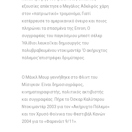
εξουσίες απέκτησε ο Μεγάλος Αδελφός χάρη
στον «πατριωτικό» τρομονόμο; Γιατί
κατέρρευσε το αμερικανικό όνειρο και ποιος
πληρώνει τα σπασμένα της Enron; Ο
συγγραφέας του παγκόσμιου μπεστ σέλερ
‘Ηλίθιοι λευκοί’και δημιουργός του
πολυβραβευμένου ντοκιμαντέρ ‘Ο ακήρυχτος
πόλεμος’επιστρέφει δριμύτερος.
Ο Μάικλ Μουρ γεννήθηκε στο Φλιντ του
Μίσιγκαν. Είναι δημοσιογράφος,
κινηματογραφιστής, πολιτικός ακτιβιστής
και συγγραφέας. Πήρε το Όσκαρ Καλύτερου
Nτοκιμαντέρ 2003 για τον «Ακήρυχτο Πόλεμο»
και τον Χρυσό Φοίνικα του Φεστιβάλ Κανών
2004 για το «Φαρενάιτ 9/11».