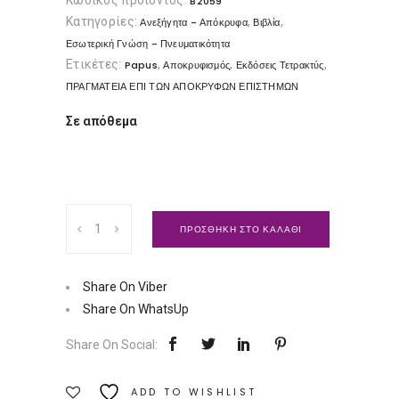
Κωδικός προϊόντος:
B2059
Κατηγορίες:
,
,
Ανεξήγητα - Απόκρυφα
Βιβλία
Εσωτερική Γνώση - Πνευματικότητα
Ετικέτες:
,
,
,
Papus
Αποκρυφισμός
Εκδόσεις Τετρακτύς
ΠΡΑΓΜΑΤΕΙΑ ΕΠΙ ΤΩΝ ΑΠΟΚΡΥΦΩΝ ΕΠΙΣΤΗΜΩΝ
Σε απόθεμα
Πραγματεία
ΠΡΟΣΘΗΚΗ ΣΤΟ ΚΑΛΑΘΙ
επί
των
απόκρυφων
Share On Viber
επιστημών
Share On WhatsUp
|
Share On Social:
Εκδόσεις
Τετρακτύς
ADD TO WISHLIST
Ποσότητα