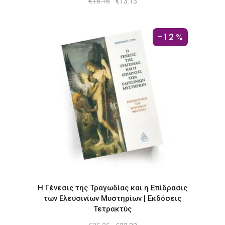
Original
Η
€
16.16
€
13.13
price
τρέχουσα
was:
τιμή
€16.16.
είναι:
€13.13.
-12%
Η Γένεσις της Τραγωδίας και η Επίδρασις
των Ελευσινίων Μυστηρίων | Εκδόσεις
Τετρακτύς