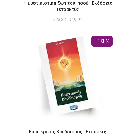
Η μυστικιστική ζωή του Ιησού | Εκδόσεις
Τετρακτύς
Original
Η
€
23.32
€
19.91
price
τρέχουσα
was:
τιμή
€23.32.
είναι:
€19.91.
-18%
Εσωτερικός Βουδδισμός | Εκδόσεις