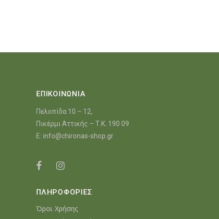
€17.17.
είναι:
€14.14.
ΕΠΙΚΟΙΝΩΝΙΑ
Πελοπίδα 10 – 12,
Πικέρμι Αττικής – Τ.Κ. 190 09
E:
info@chironas-shop.gr
ΠΛΗΡΟΦΟΡΙΕΣ
Όροι Χρήσης