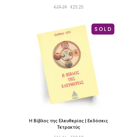
Original
Η
€
29.29
€
25.25
price
τρέχουσα
was:
τιμή
€29.29.
είναι:
€25.25.
SOLD
-19%
Η Βίβλος της Ελευθερίας | Εκδόσεις
Τετρακτύς