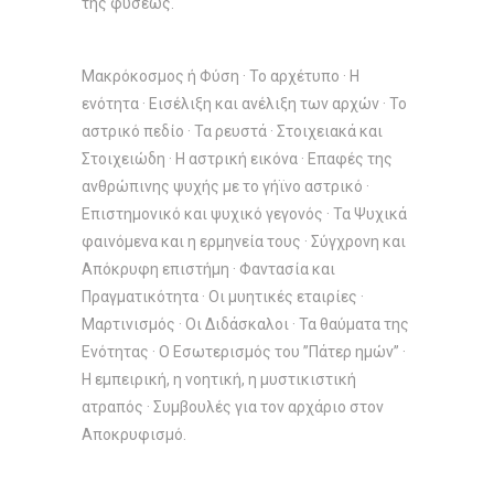
της φύσεως.
Μακρόκοσμος ή Φύση · Το αρχέτυπο · Η
ενότητα · Εισέλιξη και ανέλιξη των αρχών · Το
αστρικό πεδίο · Τα ρευστά · Στοιχειακά και
Στοιχειώδη · Η αστρική εικόνα · Επαφές της
ανθρώπινης ψυχής με το γήϊνο αστρικό ·
Επιστημονικό και ψυχικό γεγονός · Τα Ψυχικά
φαινόμενα και η ερμηνεία τους · Σύγχρονη και
Απόκρυφη επιστήμη · Φαντασία και
Πραγματικότητα · Οι μυητικές εταιρίες ·
Μαρτινισμός · Οι Διδάσκαλοι · Τα θαύματα της
Ενότητας · Ο Εσωτερισμός του ”Πάτερ ημών” ·
Η εμπειρική, η νοητική, η μυστικιστική
ατραπός · Συμβουλές για τον αρχάριο στον
Αποκρυφισμό.