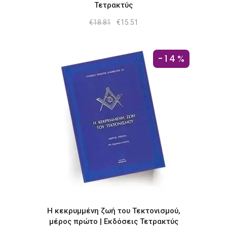
Τετρακτύς
Original
Η
€
18.81
€
15.51
price
τρέχουσα
was:
τιμή
€18.81.
είναι:
€15.51.
-14%
Η κεκρυμμένη ζωή του Τεκτονισμού,
μέρος πρώτο | Εκδόσεις Τετρακτύς