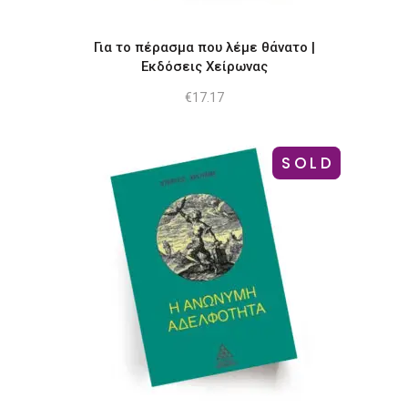
Για το πέρασμα που λέμε θάνατο |
Εκδόσεις Χείρωνας
€
17.17
SOLD
-8%