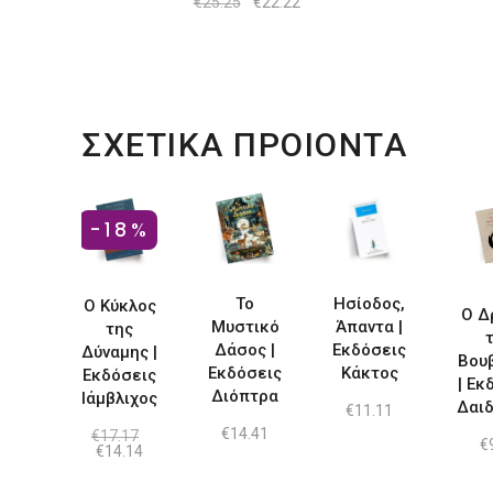
Original
Η
€
25.25
€
22.22
price
τρέχουσα
was:
τιμή
€25.25.
είναι:
€22.22.
ΣΧΕΤΙΚΑ ΠΡΟΙΟΝΤΑ
-18%
Το
Ησίοδος,
Ο Κύκλος
Ο Δ
Μυστικό
Άπαντα |
της
Δάσος |
Εκδόσεις
Δύναμης |
Βου
Εκδόσεις
Κάκτος
Εκδόσεις
| Εκ
Διόπτρα
Ιάμβλιχος
Δαι
€
11.11
€
14.41
€
17.17
€
Original
Η
€
14.14
price
τρέχουσα
was:
τιμή