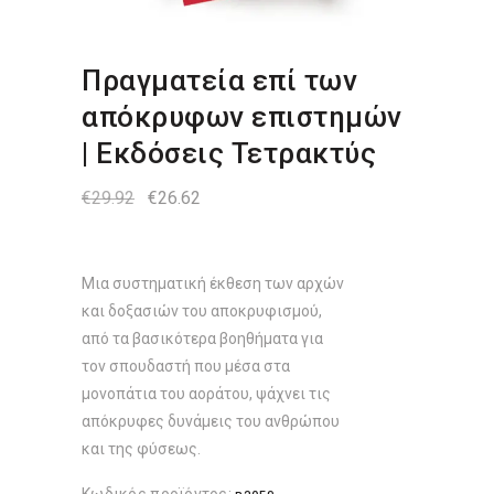
Πραγματεία επί των
απόκρυφων επιστημών
| Εκδόσεις Τετρακτύς
Original
Η
€
29.92
€
26.62
price
τρέχουσα
was:
τιμή
€29.92.
είναι:
€26.62.
Μια συστηματική έκθεση των αρχών
και δοξασιών του αποκρυφισμού,
από τα βασικότερα βοηθήματα για
τον σπουδαστή που μέσα στα
μονοπάτια του αοράτου, ψάχνει τις
απόκρυφες δυνάμεις του ανθρώπου
και της φύσεως.