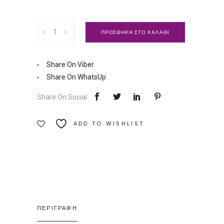
Σχέσεις
ΠΡΟΣΘΗΚΗ ΣΤΟ ΚΑΛΑΘΙ
και
Επικοινωνία
στην
Share On Viber
Οικογένεια
Share On WhatsUp
|
Share On Social:
Εκδόσεις
Π.
ADD TO WISHLIST
Ασημάκης
Ποσότητα
ΠΕΡΙΓΡΑΦΗ