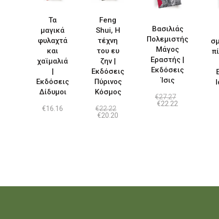
Τα
Feng
Βασιλιάς
μαγικά
Shui, Η
Πολεμιστής
φυλαχτά
τέχνη
σμ
Μάγος
και
του ευ
π
Εραστής |
χαϊμαλιά
ζην |
Εκδόσεις
|
Εκδόσεις
Ίσις
Εκδόσεις
Πύρινος
Δίδυμοι
Κόσμος
€
27.27
Original
Η
€
22.22
€
16.16
€
22.22
price
τρέχουσα
Original
Η
€
20.20
was:
τιμή
price
τρέχουσα
€27.27.
είναι:
was:
τιμή
€22.22.
€22.22.
είναι:
€20.20.