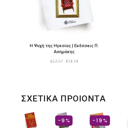
Η Ψυχή της Ηγεσίας | Εκδόσεις Π.
Ασημάκης
Original
Η
€
17.17
€
14.14
price
τρέχουσα
was:
τιμή
€17.17.
είναι:
€14.14.
ΣΧΕΤΙΚΑ ΠΡΟΙΟΝΤΑ
-9%
-19%