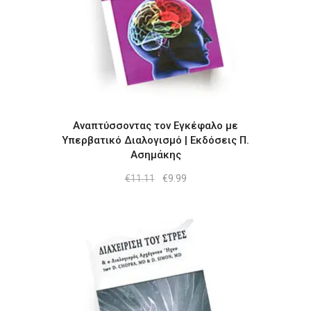
Αναπτύσσοντας τον Εγκέφαλο με
Υπερβατικό Διαλογισμό | Εκδόσεις Π.
Ασημάκης
Original
Η
€
11.11
€
9.99
price
τρέχουσα
was:
τιμή
€11.11.
είναι:
€9.99.