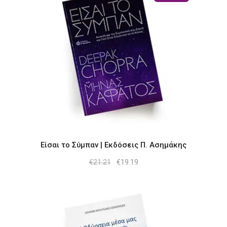
Είσαι το Σύμπαν | Εκδόσεις Π. Ασημάκης
Original
Η
€
21.21
€
19.19
price
τρέχουσα
was:
τιμή
€21.21.
είναι:
€19.19.