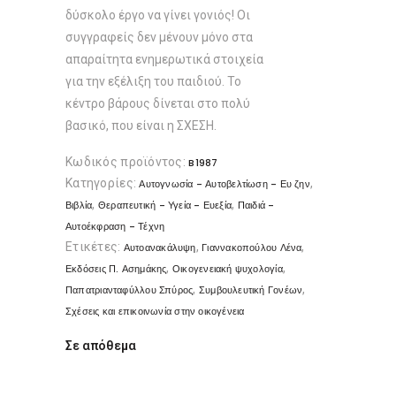
δύσκολο έργο να γίνει γονιός! Οι
συγγραφείς δεν μένουν μόνο στα
απαραίτητα ενημερωτικά στοιχεία
για την εξέλιξη του παιδιού. Το
κέντρο βάρους δίνεται στο πολύ
βασικό, που είναι η ΣΧΕΣΗ.
Κωδικός προϊόντος:
B1987
Κατηγορίες:
,
Αυτογνωσία - Αυτοβελτίωση - Ευ ζην
,
,
Βιβλία
Θεραπευτική - Υγεία - Ευεξία
Παιδιά -
Αυτοέκφραση - Τέχνη
Ετικέτες:
,
,
Αυτοανακάλυψη
Γιαννακοπούλου Λένα
,
,
Εκδόσεις Π. Ασημάκης
Οικογενειακή ψυχολογία
,
,
Παπατριανταφύλλου Σπύρος
Συμβουλευτική Γονέων
Σχέσεις και επικοινωνία στην οικογένεια
Σε απόθεμα