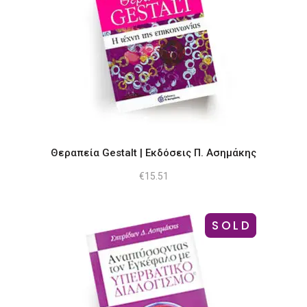
Θεραπεία Gestalt | Εκδόσεις Π. Ασημάκης
€
15.51
SOLD
-10%