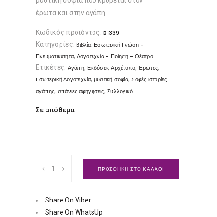
μυστική σοφία που κρύβεται στον
έρωτα και στην αγάπη.
Κωδικός προϊόντος:
B1339
Κατηγορίες:
,
Βιβλία
Εσωτερική Γνώση -
,
Πνευματικότητα
Λογοτεχνία - Ποίηση - Θέατρο
Ετικέτες:
,
,
,
Αγάπη
Εκδόσεις Αρχέτυπο
Έρωτας
,
,
Εσωτερική Λογοτεχνία
μυστική σοφία
Σοφές ιστορίες
,
,
αγάπης
σπάνιες αφηγήσεις
Συλλογικό
Σε απόθεμα
Σοφές
ΠΡΟΣΘΗΚΗ ΣΤΟ ΚΑΛΑΘΙ
Ιστορίες
Αγάπης
|
Share On Viber
Εκδόσεις
Share On WhatsUp