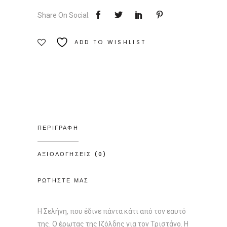
Αρχέτυπο
Share On Social:
Ποσότητα
ADD TO WISHLIST
ΠΕΡΙΓΡΑΦΗ
ΑΞΙΟΛΟΓΗΣΕΙΣ (0)
ΡΩΤΗΣΤΕ ΜΑΣ
Η Σελήνη, που έδινε πάντα κάτι από τον εαυτό
της. Ο έρωτας της Ιζόλδης για τον Τριστάνο. Η