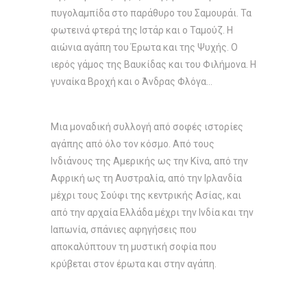
πυγολαμπίδα στο παράθυρο του Σαμουράι. Τα
φωτεινά φτερά της Ιστάρ και ο Ταμούζ. Η
αιώνια αγάπη του Έρωτα και της Ψυχής. Ο
ιερός γάμος της Βαυκίδας και του Φιλήμονα. Η
γυναίκα Βροχή και ο Άνδρας Φλόγα…
Μια μοναδική συλλογή από σοφές ιστορίες
αγάπης από όλο τον κόσμο. Από τους
Ινδιάνους της Αμερικής ως την Κίνα, από την
Αφρική ως τη Αυστραλία, από την Ιρλανδία
μέχρι τους Σούφι της κεντρικής Ασίας, και
από την αρχαία Ελλάδα μέχρι την Ινδία και την
Ιαπωνία, σπάνιες αφηγήσεις που
αποκαλύπτουν τη μυστική σοφία που
κρύβεται στον έρωτα και στην αγάπη.