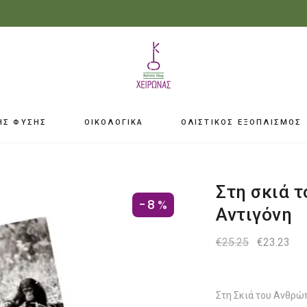
ΗΣ ΦΥΣΗΣ
ΟΙΚΟΛΟΓΙΚΑ
ΟΛΙΣΤΙΚΟΣ ΕΞΟΠΛΙΣΜΟΣ
Στη σκιά 
-8%
Αντιγόνη
Original
Η
€
25.25
€
23.23
price
τρ
was:
τιμ
€25.25.
είνα
€23
Στη Σκιά του Ανθρώ