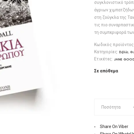
συγκλονιστικό τρόπ
άγριων χιμπατζήδων,
στη ζούγκλα της Ταν
τις πιο συναρπαστικ
τη συμπεριφορά τω
Κωδικός προϊόντος
Κατηγορίες:
,
Βιβλία
Φι
Ετικέτες:
JANE GOOD
Σε απόθεμα
Στη
Ποσότητα
σκιά
του
ανθρώπου
Share On Viber
|