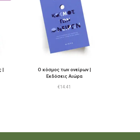
 |
Ο κόσμος των ονείρων |
Εκδόσεις Αιώρα
€
14.41
ουσα
:
2.