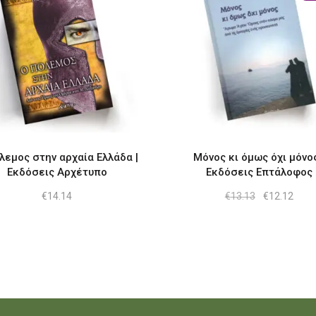
λεμος στην αρχαία Ελλάδα |
Μόνος κι όμως όχι μόνος
Εκδόσεις Αρχέτυπο
Εκδόσεις Επτάλοφος
Original
Η
€
14.14
€
13.13
€
12.12
price
τρέχ
was:
τιμή
€13.13.
είναι
€12.1