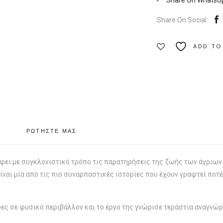
Share On WhatsU
Εκδόσεις
Share On Social:
Αντιγόνη
Ποσότητα
ADD TO
ΡΩΤΗΣΤΕ ΜΑΣ
φει με συγκλονιστικό τρόπο τις παρατηρήσεις της ζωής των άγριων 
ίναι μία από τις πιο συναρπαστικές ιστορίες που έχουν γραφτεί ποτ
ες σε φυσικό περιβάλλον και το έργο της γνώρισε τεράστια αναγνώρι