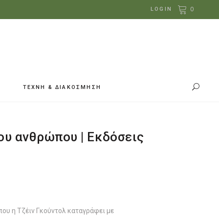
0
LOGIN
ΤΕΧΝΗ & ΔΙΑΚΟΣΜΗΣΗ
του ανθρώπου | Εκδόσεις
έχουσα
ή
ι:
.23.
που η Τζέιν Γκούντολ καταγράφει με