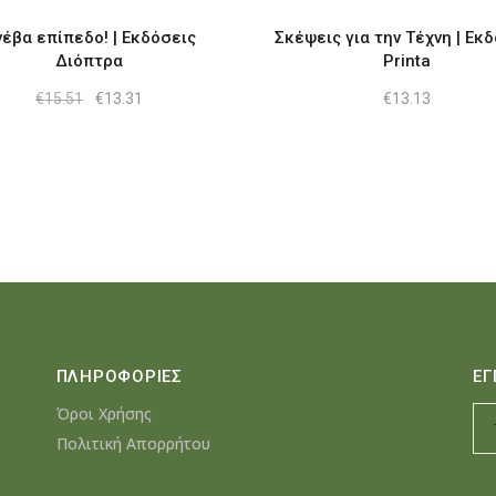
νέβα επίπεδο! | Εκδόσεις
Σκέψεις για την Τέχνη | Εκ
Διόπτρα
Printa
Original
Η
€
15.51
€
13.31
€
13.13
price
τρέχουσα
was:
τιμή
€15.51.
είναι:
€13.31.
ΠΛΗΡΟΦΟΡΙΕΣ
ΕΓ
Όροι Χρήσης
Πολιτική Απορρήτου