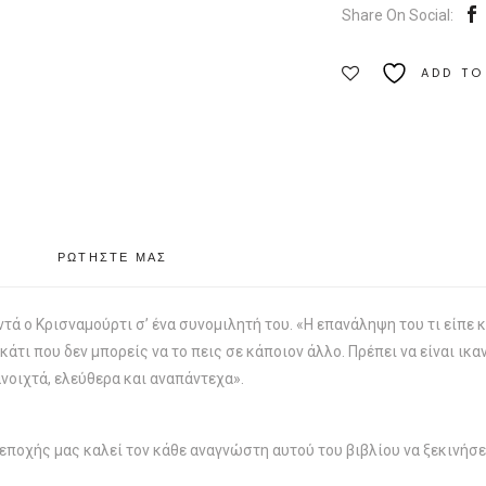
Share On Social:
Γ
´
ADD TO
|
Εκδόσεις
Καστανιώτη
Ποσότητα
ΡΩΤΗΣΤΕ ΜΑΣ
τά ο Κρισναμούρτι σ’ ένα συνομιλητή του. «Η επανάληψη του τι είπε κ
τι που δεν μπορείς να το πεις σε κάποιον άλλο. Πρέπει να είναι ικανό
ανοιχτά, ελεύθερα και αναπάντεχα».
ποχής μας καλεί τον κάθε αναγνώστη αυτού του βιβλίου να ξεκινήσει 