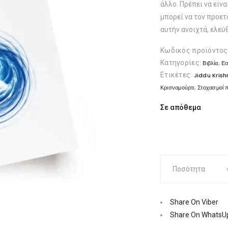
άλλο. Πρέπει να είνα
μπορεί να τον προετο
αυτήν ανοιχτά, ελεύ
Κωδικός προϊόντος
Κατηγορίες:
,
Βιβλία
Εσ
Ετικέτες:
Jiddu Kris
,
Κρισναμούρτι
Στοχασμοί 
Σε απόθεμα
Στοχασμοί
Ποσότητα
πάνω
στη
ζωή
Share On Viber
μας,
Share On WhatsU
σειρά