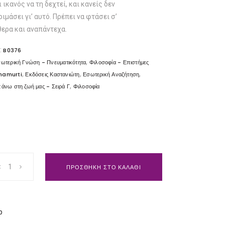
ι ικανός να τη δεχτεί, και κανείς δεν
ιμάσει γι’ αυτό. Πρέπει να φτάσει σ’
θερα και αναπάντεχα.
:
B0376
,
ωτερική Γνώση - Πνευματικότητα
Φιλοσοφία - Επιστήμες
,
,
,
hnamurti
Εκδόσεις Καστανιώτη
Εσωτερική Αναζήτηση
,
πάνω στη ζωή μας - Σειρά Γ
Φιλοσοφία
ΠΡΟΣΘΗΚΗ ΣΤΟ ΚΑΛΑΘΙ
p