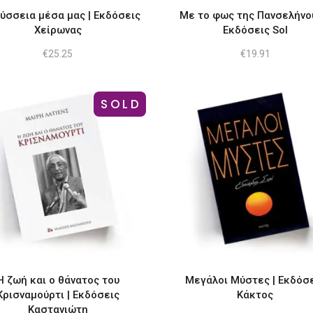
ύσσεια μέσα μας | Εκδόσεις
Με το φως της Πανσελήνου 
Χείρωνας
Εκδόσεις Sol
€
25.25
€
19.91
SOLD
Η ζωή και ο θάνατος του
Μεγάλοι Μύστες | Εκδόσ
Κρισναμούρτι | Εκδόσεις
Κάκτος
Καστανιώτη