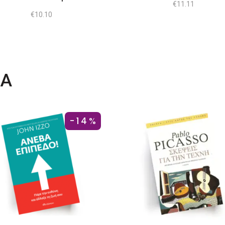
€
11.11
€
10.10
ΤΑ
-14%