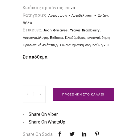
Κωδικός προϊόντος:
B1170
Κατηγορίες:
,
Αυτογνωσία - Αυτοβελτίωση - Ευ ζην
Βιβλία
Ετικέτες:
,
,
Jean Greaves
Travis Bradberry
,
,
,
Αυτοανακάλυψη
Εκδόσεις Κλειδάριθμος
ενσυναίσθηση
,
Προσωπική Ανάπτυξη
Συναισθηματική νοημοσύνη 2.0
Σε απόθεμα
Συναισθηματική
ΠΡΟΣΘΗΚΗ ΣΤΟ ΚΑΛΑΘΙ
νοημοσύνη
2.0
|
Share On Viber
Εκδόσεις
Share On WhatsUp
Κλειδάριθμος
Share On Social:
Ποσότητα