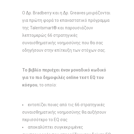
Ο Δρ. Bradberry και η Δρ. Greaves μοιράζονται
για πρώτη φορά το επαναστατικό πρόγραμμα
της Talentsmart® και παρουσιάζουν
λεπτομερώς 66 στρατηγικές
συναισθηματικής νοημοσύνης που θα σας
οδηγήσουν στην επίτευξη των στόχων σας.
Το βιβλίο περιέχει έναν μοναδικό κωδικό
για το πιο δημοφιλές online τεστ EQ του
κόσμου
, το οποίο:
εντοπίζει ποιες από τις 66 στρατηγικές
συναισθηματικής νοημοσύνης θα αυξήσουν
περισσότερο το EQ σας
αποκαλύπτει συγκεκριμένες