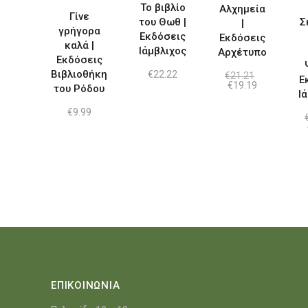
Το βιβλίο
Αλχημεία
Γίνε
του Θωθ |
Σ
|
γρήγορα
Εκδόσεις
Εκδόσεις
καλά |
Ιάμβλιχος
Αρχέτυπο
Εκδόσεις
Βιβλιοθήκη
€
22.22
€
21.21
Ε
Original
Η
€
19.19
του Ρόδου
Ι
price
τρέχουσα
was:
τιμή
€
9.99
€21.21.
είναι:
€19.19.
ΕΠΙΚΟΙΝΩΝΙΑ