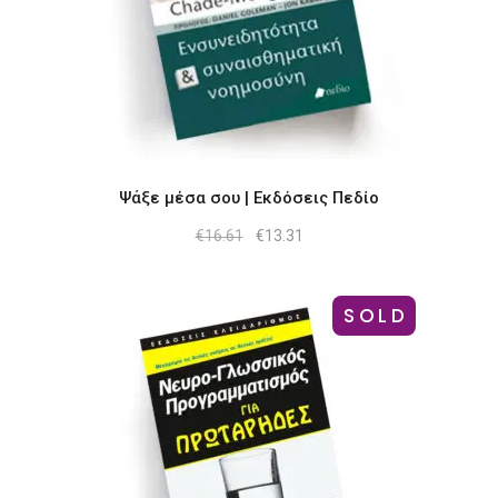
Ψάξε μέσα σου | Εκδόσεις Πεδίο
Original
Η
€
16.61
€
13.31
price
τρέχουσα
was:
τιμή
€16.61.
είναι:
€13.31.
SOLD