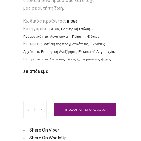
στον αληθινό προορισμό και στόχο
μας σε αυτή τη ζωή.
Κωδικός προϊόντος:
B1350
Κατηγορίες:
,
Βιβλία
Εσωτερική Γνώση -
,
Πνευματικότητα
Λογοτεχνία - Ποίηση - Θέατρο
Ετικέτες:
,
γνώση της πραγματικότητας
Εκδόσεις
,
,
,
Αρχέτυπο
Εσωτερική Αναζήτηση
Εσωτερική Λογοτεχνία
,
,
Πνευματικότητα
Στέφανος Ελμάζης
Τα μάτια της ψυχής
Σε απόθεμα
Τα
ΠΡΟΣΘΗΚΗ ΣΤΟ ΚΑΛΑΘΙ
μάτια
της
ψυχής
Share On Viber
|
Share On WhatsUp