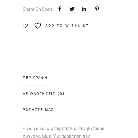
Εκδόσεις
Share On Social:
Αρχέτυπο
Ποσότητα
ADD TO WISHLIST
ΠΕΡΙΓΡΑΦΗ
ΑΞΙΟΛΟΓΗΣΕΙΣ (0)
ΡΩΤΗΣΤΕ ΜΑΣ
Η ζωή είναι μια περιπέτεια, συνηθίζουμε
συχνά να λέμε. Μια πρόκληση που