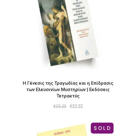
Η Γένεσις της Τραγωδίας και η Επίδρασις
των Ελευσινίων Μυστηρίων | Εκδόσεις
Τετρακτύς
Original
Η
€
25.25
€
22.22
price
τρέχουσα
was:
τιμή
€25.25.
είναι:
€22.22.
SOLD
-19%