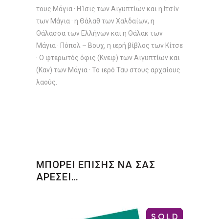
τους Μάγια · Η Ίσις των Αιγυπτίων και η Ιτσίν
των Μάγια · η Θάλαθ των Χαλδαίων, η
Θάλασσα των Ελλήνων και η Θάλακ των
Μάγια · Πόπολ – Βουχ, η ιερή βίβλος των Κίτσε
· Ο φτερωτός όφις (Κνεφ) των Αιγυπτίων και
(Καν) των Μάγια · Το ιερό Ταυ στους αρχαίους
λαούς.
ΜΠΟΡΕΙ ΕΠΙΣΗΣ ΝΑ ΣΑΣ
ΑΡΕΣΕΙ…
SOLD
-8%