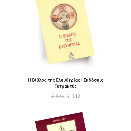
Η Βίβλος της Ελευθερίας | Εκδόσεις
Τετρακτύς
Original
Η
€
16.16
€
13.13
price
τρέχουσα
was:
τιμή
€16.16.
είναι:
€13.13.