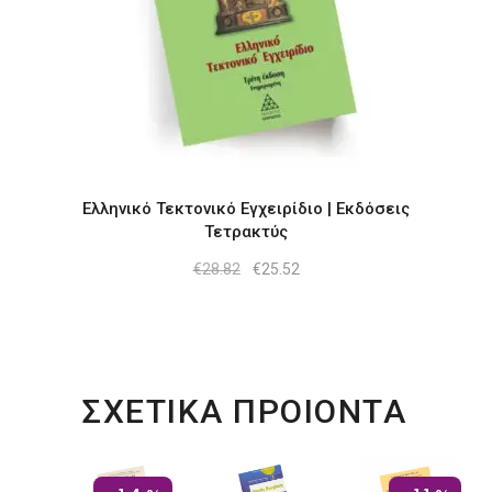
Ελληνικό Τεκτονικό Εγχειρίδιο | Εκδόσεις
Τετρακτύς
Original
Η
€
28.82
€
25.52
price
τρέχουσα
was:
τιμή
€28.82.
είναι:
€25.52.
ΣΧΕΤΙΚΑ ΠΡΟΙΟΝΤΑ