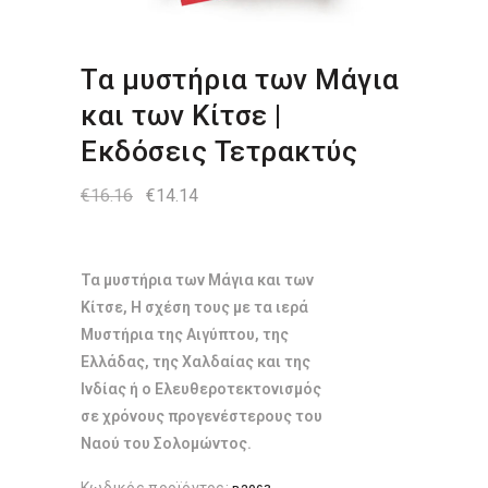
Τα μυστήρια των Μάγια
και των Κίτσε |
Εκδόσεις Τετρακτύς
Original
Η
€
16.16
€
14.14
price
τρέχουσα
was:
τιμή
€16.16.
είναι:
€14.14.
Τα μυστήρια των Μάγια και των
Κίτσε, Η σχέση τους με τα ιερά
Μυστήρια της Αιγύπτου, της
Ελλάδας, της Χαλδαίας και της
Ινδίας ή ο Ελευθεροτεκτονισμός
σε χρόνους προγενέστερους του
Ναού του Σολομώντος.