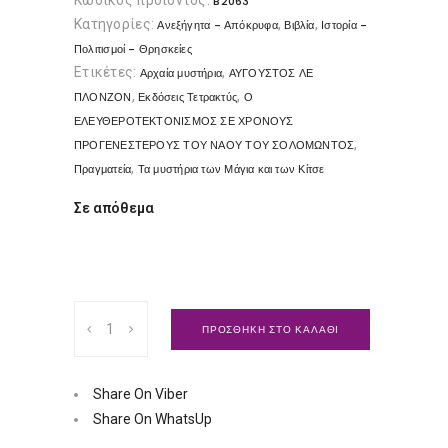
Κωδικός προϊόντος:
B2063
Κατηγορίες:
,
,
Ανεξήγητα - Απόκρυφα
Βιβλία
Ιστορία -
Πολιτισμοί - Θρησκείες
Ετικέτες:
,
Αρχαία μυστήρια
ΑΥΓΟΥΣΤΟΣ ΛΕ
,
,
ΠΛΟΝΖΟΝ
Εκδόσεις Τετρακτύς
Ο
ΕΛΕΥΘΕΡΟΤΕΚΤΟΝΙΣΜΟΣ ΣΕ ΧΡΟΝΟΥΣ
,
ΠΡΟΓΕΝΕΣΤΕΡΟΥΣ ΤΟΥ ΝΑΟΥ ΤΟΥ ΣΟΛΟΜΩΝΤΟΣ
,
Πραγματεία
Τα μυστήρια των Μάγια και των Κίτσε
Σε απόθεμα
Τα
ΠΡΟΣΘΗΚΗ ΣΤΟ ΚΑΛΑΘΙ
μυστήρια
των
Μάγια
Share On Viber
και
Share On WhatsUp
των