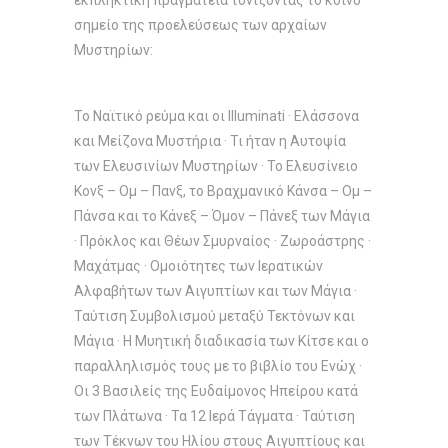
εκπληκτική πραγματεία τονίζοντας το κοινό
σημείο της προελεύσεως των αρχαίων
Μυστηρίων:
Το Ναϊτικό ρεύμα και οι Illuminati · Ελάσσονα
και Μείζονα Μυστήρια · Τι ήταν η Αυτοψία
των Ελευσινίων Μυστηρίων · Το Ελευσίνειο
Κονξ – Ομ – Πανξ, το Βραχμανικό Κάνσα – Ομ –
Πάνσα και το Κάνεξ – Όμον – Πάνεξ των Μάγια
· Πρόκλος και Θέων Σμυρναίος · Ζωροάστρης ·
Μαχάτμας · Ομοιότητες των Ιερατικών
Αλφαβήτων των Αιγυπτίων και των Μάγια ·
Ταύτιση Συμβολισμού μεταξύ Τεκτόνων και
Μάγια · Η Μυητική διαδικασία των Κίτσε και ο
παραλληλισμός τους με το βιβλίο του Ενώχ ·
Οι 3 Βασιλείς της Ευδαίμονος Ηπείρου κατά
των Πλάτωνα · Τα 12 Ιερά Τάγματα · Ταύτιση
των Τέκνων του Ηλίου στους Αιγυπτίους και