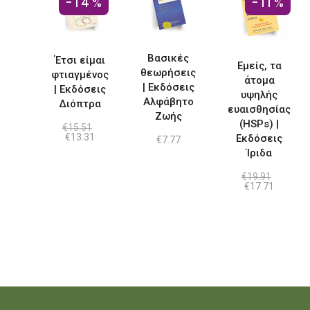
-14%
-11%
Βασικές
Έτσι είμαι
Εμείς, τα
θεωρήσεις
φτιαγμένος
άτομα
| Εκδόσεις
| Εκδόσεις
υψηλής
Αλφάβητο
Διόπτρα
ευαισθησίας
Ζωής
(HSPs) |
€
15.51
Original
Η
€
13.31
Εκδόσεις
€
7.77
price
τρέχουσα
Ίριδα
was:
τιμή
€15.51.
είναι:
€13.31.
€
19.91
Original
Η
€
17.71
price
τρέχου
was:
τιμή
€19.91.
είναι:
€17.71.