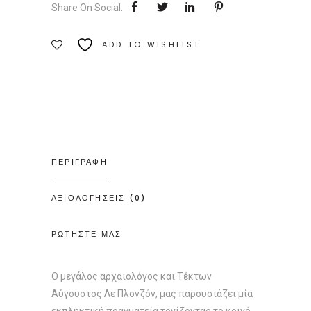
Share On Social:
Κίτσε
|
ADD TO WISHLIST
Εκδόσεις
Τετρακτύς
Ποσότητα
ΠΕΡΙΓΡΑΦΗ
ΑΞΙΟΛΟΓΗΣΕΙΣ (0)
ΡΩΤΗΣΤΕ ΜΑΣ
Ο μεγάλος αρχαιολόγος και Τέκτων
Αύγουστος Λε Πλονζόν, μας παρουσιάζει μία