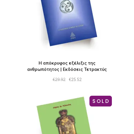
Η απόκρυφος εξέλιξις της
ανθρωπότητος | Εκδόσεις Τετρακτύς
Original
Η
€
29.92
€
25.52
price
τρέχουσα
was:
τιμή
€29.92.
είναι:
€25.52.
SOLD
-11%