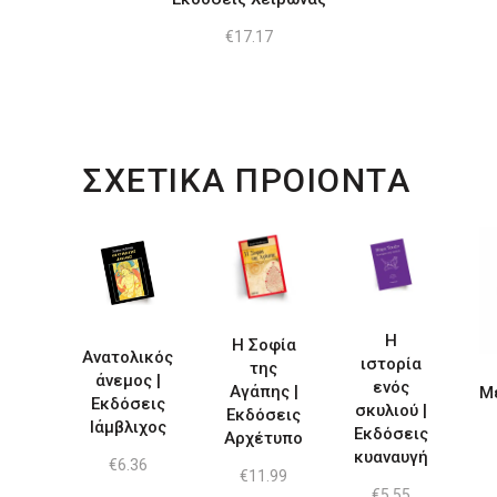
€
17.17
ΣΧΕΤΙΚΑ ΠΡΟΙΟΝΤΑ
Η
Η Σοφία
Ανατολικός
ιστορία
της
άνεμος |
ενός
Αγάπης |
Μ
Εκδόσεις
σκυλιού |
Εκδόσεις
Ιάμβλιχος
Εκδόσεις
Αρχέτυπο
κυαναυγή
€
6.36
€
11.99
€
5.55