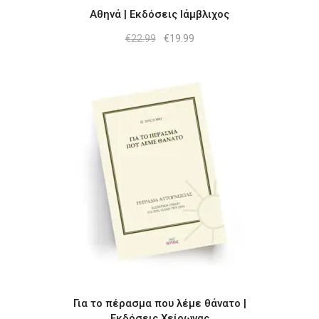
Αθηνά | Εκδόσεις Ιάμβλιχος
Original
Η
€
22.99
€
19.99
price
τρέχουσα
was:
τιμή
€22.99.
είναι:
€19.99.
Για το πέρασμα που λέμε θάνατο |
Εκδόσεις Χείρωνας