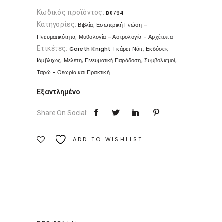
Κωδικός προϊόντος:
B0794
Κατηγορίες:
,
Βιβλία
Εσωτερική Γνώση -
,
Πνευματικότητα
Μυθολογία - Αστρολογία - Αρχέτυπα
Ετικέτες:
,
,
Gareth Knight
Γκάρετ Νάιτ
Εκδόσεις
,
,
,
,
Ιάμβλιχος
Μελέτη
Πνευματική Παράδοση
Συμβολισμοί
Ταρώ - Θεωρία και Πρακτική
Εξαντλημένο
Share On Social:
ADD TO WISHLIST