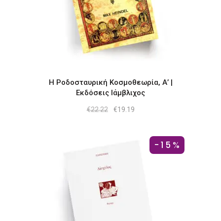
Η Ροδοσταυρική Κοσμοθεωρία, Α’ |
Εκδόσεις Ιάμβλιχος
Original
Η
€
22.22
€
19.19
price
τρέχουσα
was:
τιμή
€22.22.
είναι:
€19.19.
-15%