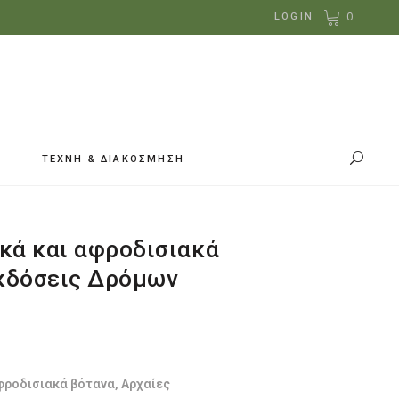
0
LOGIN
ΤΕΧΝΗ & ΔΙΑΚΟΣΜΗΣΗ
κά και αφροδισιακά
Eκδόσεις Δρόμων
έχουσα
ή
ι:
.22.
φροδισιακά βότανα, Αρχαίες