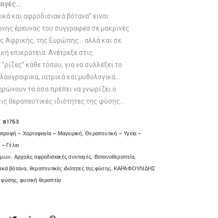
ταγές…
:
ικά και αφροδισιακά βότανα” είναι
ονης έρευνας του συγγραφέα σε μακρινές
ης Αφρικής, της Ευρώπης… αλλά και σε
κή επικράτεια. Ανέτρεξε στις
”ρίζες” κάθε τόπου, για να συλλέξει το
, λαογραφικά, ιατρικά και μυθολογικά…
ηρώνουν τα όσα πρέπει να γνωρίζει ο
τις θεραπευτικές ιδιότητες της φύσης…
:
B1753
,
ατροφή - Χορτοφαγία - Μαγειρική
Θεραπευτική - Υγεία -
 - Γέλιο
,
,
,
όμων
Αρχαίες αφροδισιακές συνταγές
Βοτανοθεραπεία
,
,
ακά βότανα
θεραπευτικές ιδιότητες της φύσης
ΚΑΡΑΦΟΥΛΙΔΗΣ
,
ς φύσης
φυσική θεραπεία