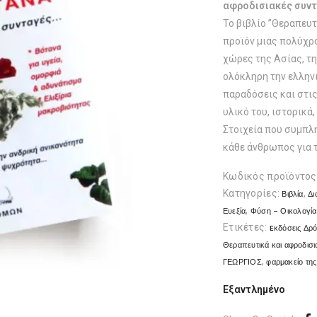
αφροδισιακές συν
Το βιβλίο ”Θεραπευτ
προϊόν μιας πολύχρ
χώρες της Ασίας, τ
ολόκληρη την ελληνι
παραδόσεις και στις 
υλικό του, ιστορικά
Στοιχεία που συμπλ
κάθε άνθρωπος για 
Κωδικός προϊόντος
Κατηγορίες:
,
Βιβλία
Δι
,
Ευεξία
Φύση - Οικολογία
Ετικέτες:
Eκδόσεις Δρ
Θεραπευτικά και αφροδισι
,
ΓΕΩΡΓΙΟΣ
φαρμακείο τη
Εξαντλημένο