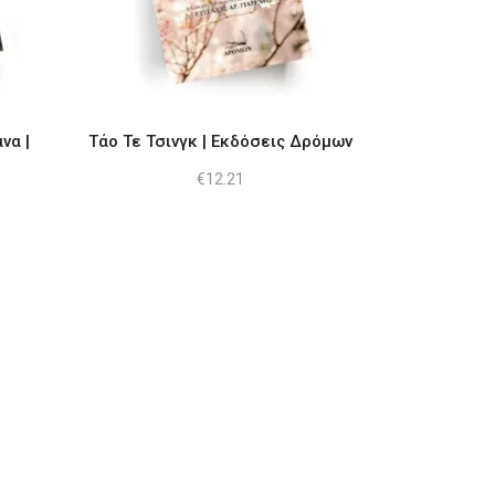
να |
Τάο Τε Τσινγκ | Eκδόσεις Δρόμων
€
12.21
ουσα
8.