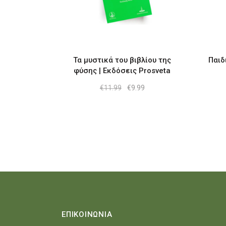
Τα μυστικά του βιβλίου της
Παιδ
φύσης | Εκδόσεις Prosveta
Original
Η
€
11.99
€
9.99
price
τρέχουσα
was:
τιμή
€11.99.
είναι:
€9.99.
ΕΠΙΚΟΙΝΩΝΙΑ