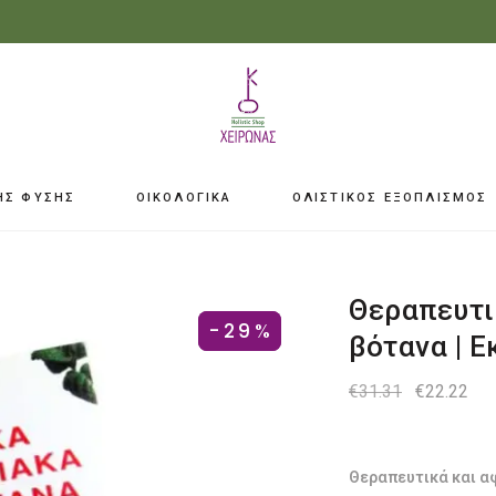
ΗΣ ΦΥΣΗΣ
ΟΙΚΟΛΟΓΙΚΑ
ΟΛΙΣΤΙΚΟΣ ΕΞΟΠΛΙΣΜΟΣ
Θεραπευτι
SOLD
-29%
βότανα | 
Original
Η
€
31.31
€
22.22
price
τρ
was:
τιμ
€31.31.
είνα
€22
Θεραπευτικά και α