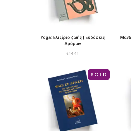
Yoga: Ελιξίριο ζωής | Eκδόσεις
Μανδ
Δρόμων
€
14.41
SOLD
-21%