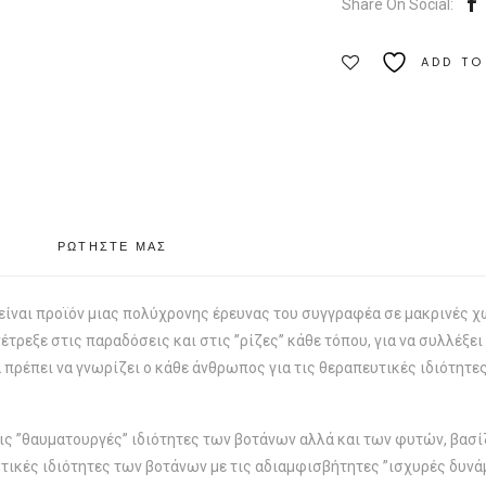
Share On Social:
ADD TO
ΡΩΤΗΣΤΕ ΜΑΣ
είναι προϊόν μιας πολύχρονης έρευνας του συγγραφέα σε μακρινές χώ
τρεξε στις παραδόσεις και στις ”ρίζες” κάθε τόπου, για να συλλέξει 
 πρέπει να γνωρίζει ο κάθε άνθρωπος για τις θεραπευτικές ιδιότητες 
τις ”θαυματουργές” ιδιότητες των βοτάνων αλλά και των φυτών, βασί
υτικές ιδιότητες των βοτάνων με τις αδιαμφισβήτητες ”ισχυρές δυνά