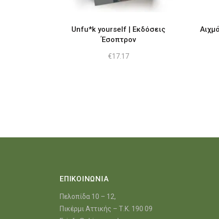
Unfu*k yourself | Εκδόσεις
Αιχμά
Έσοπτρον
€
17.17
ΕΠΙΚΟΙΝΩΝΙΑ
Πελοπίδα 10 – 12,
Πικέρμι Αττικής – Τ.Κ. 190 09