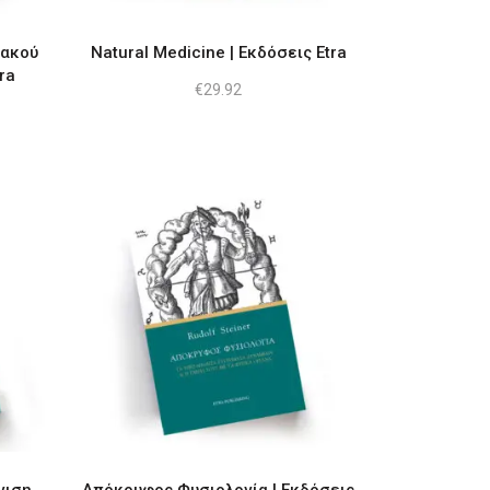
ιακού
Natural Medicine | Εκδόσεις Etra
ra
€
29.92