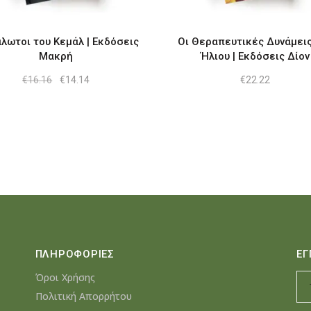
λωτοι του Κεμάλ | Εκδόσεις
Οι Θεραπευτικές Δυνάμεις
Μακρή
Ήλιου | Εκδόσεις Δίον
Original
Η
€
16.16
€
14.14
€
22.22
price
τρέχουσα
was:
τιμή
€16.16.
είναι:
€14.14.
ΠΛΗΡΟΦΟΡΙΕΣ
ΕΓ
Όροι Χρήσης
Πολιτική Απορρήτου