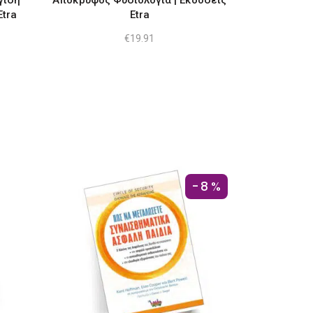
γιση
Απόκρυφος Φυσιολογία | Εκδόσεις
Etra
Etra
€
19.91
-8%