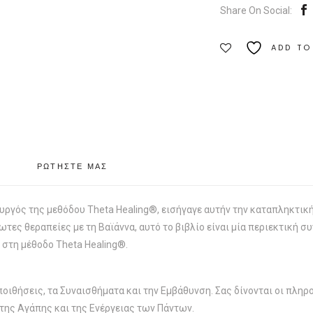
Share On Social:
Etra
Ποσότητα
ADD TO
ΡΩΤΗΣΤΕ ΜΑΣ
ουργός της μεθόδου Theta Healing®, εισήγαγε αυτήν την καταπληκτικ
τες θεραπείες με τη Βαϊάννα, αυτό το βιβλίο είναι μία περιεκτική συ
στη μέθοδο Theta Healing®.
ποιθήσεις, τα Συναισθήματα και την Εμβάθυνση. Σας δίνονται οι πληρ
 της Αγάπης και της Ενέργειας των Πάντων.