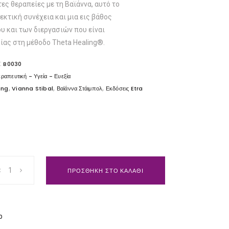
ς θεραπείες με τη Βαϊάννα, αυτό το
ιεκτική συνέχεια και μια εις βάθος
υ και των διεργασιών που είναι
ας στη μέθοδο Theta Healing®.
:
B0030
ραπευτική - Υγεία - Ευεξία
,
,
,
ing
Vianna Stibal
Βαϊάννα Στάιμπολ
Εκδόσεις Etra
ΠΡΟΣΘΗΚΗ ΣΤΟ ΚΑΛΑΘΙ
p