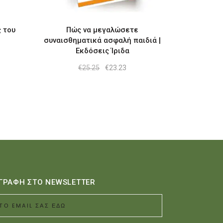
 του
Πώς να μεγαλώσετε
συναισθηματικά ασφαλή παιδιά |
Εκδόσεις Ίριδα
Original
Η
€
25.25
€
23.23
price
τρέχουσα
was:
τιμή
€25.25.
είναι:
€23.23.
ΓΡΑΦΗ ΣΤΟ NEWSLETTER