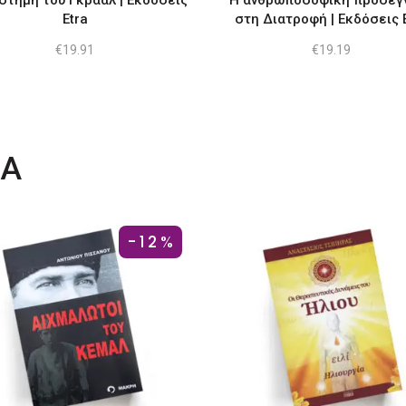
στήμη του Γκράαλ | Εκδόσεις
Η ανθρωποσοφική προσέγ
Etra
στη Διατροφή | Εκδόσεις 
€
19.91
€
19.19
ΤΑ
-12%