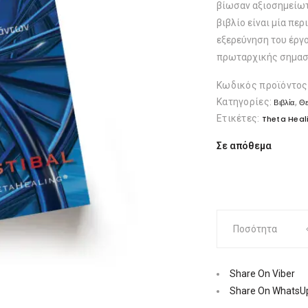
βίωσαν αξιοσημείωτε
βιβλίο είναι μία περ
εξερεύνηση του έργο
πρωταρχικής σημασί
Κωδικός προϊόντος
Κατηγορίες:
,
Βιβλία
Θε
Ετικέτες:
Theta Heal
Σε απόθεμα
Theta
Ποσότητα
Healing,
προχωρημένο
επίπεδο
Share On Viber
|
Share On WhatsU
Εκδόσεις