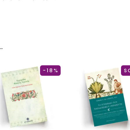
…
-18%
S