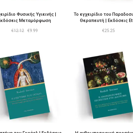
ειρίδιο Φυσικής Υγιεινής |
Το εγχειρίδιο του Παραδοσ
Εκδόσεις Μεταμόρφωση
Θεραπευτή | Εκδόσεις Et
Original
Η
€
12.12
€
9.99
€
25.25
price
τρέχουσα
was:
τιμή
€12.12.
είναι:
€9.99.