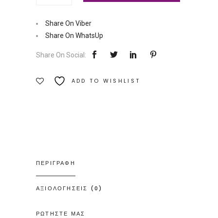
Περί
Πολέμου
Share On Viber
|
Share On WhatsUp
Εκδόσεις
Share On Social:
Διόπτρα
Ποσότητα
ADD TO WISHLIST
ΠΕΡΙΓΡΑΦΗ
ΑΞΙΟΛΟΓΗΣΕΙΣ (0)
ΡΩΤΗΣΤΕ ΜΑΣ