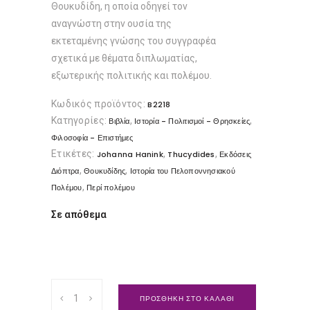
Θουκυδίδη, η οποία οδηγεί τον
αναγνώστη στην ουσία της
εκτεταμένης γνώσης του συγγραφέα
σχετικά με θέματα διπλωματίας,
εξωτερικής πολιτικής και πολέμου.
Κωδικός προϊόντος:
B2218
Κατηγορίες:
,
,
Βιβλία
Ιστορία - Πολιτισμοί - Θρησκείες
Φιλοσοφία - Επιστήμες
Ετικέτες:
,
,
Johanna Hanink
Thucydides
Εκδόσεις
,
,
Διόπτρα
Θουκυδίδης
Ιστορία του Πελοποννησιακού
,
Πολέμου
Περί πολέμου
Σε απόθεμα
Θουκυδίδης
ΠΡΟΣΘΗΚΗ ΣΤΟ ΚΑΛΑΘΙ
-