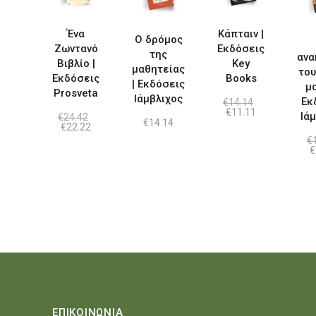
Ένα
Κάπταιν |
Ο δρόμος
Ζωντανό
Εκδόσεις
της
ανα
Βιβλίο |
Key
μαθητείας
του
Εκδόσεις
Books
| Εκδόσεις
μα
Prosveta
Ιάμβλιχος
Εκ
€
14.14
Original
Η
€
11.11
Ιά
€
24.42
price
τρέχουσα
€
14.14
Original
Η
€
22.22
was:
τιμή
price
τρέχουσα
€
€14.14.
είναι:
was:
τιμή
O
€
€11.11.
€24.42.
είναι:
p
€22.22.
w
€
ΕΠΙΚΟΙΝΩΝΙΑ