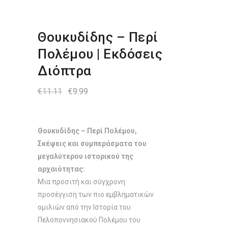
Θουκυδίδης – Περί
Πολέμου | Εκδόσεις
Διόπτρα
Original
Η
€
11.11
€
9.99
price
τρέχουσα
was:
τιμή
€11.11.
είναι:
€9.99.
Θουκυδίδης – Περί Πολέμου,
Σκέψεις και συμπεράσματα του
μεγαλύτερου ιστορικού της
αρχαιότητας:
Μια προσιτή και σύγχρονη
προσέγγιση των πιο εμβληματικών
ομιλιών από την Ιστορία του
Πελοποννησιακού Πολέμου του