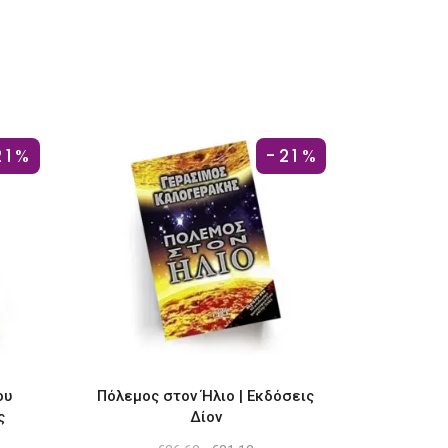
21%
-21%
ου
Πόλεμος στον Ήλιο | Εκδόσεις
ς
Δίον