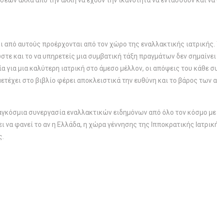
ώσεων αλλά από την άλλη να έχουν την ικανότητα να εντάσσουν και να
από αυτούς προέρχονται από τον χώρο της εναλλακτικής ιατρικής. Τ
τε και το να υπηρετείς μια συμβατική τάξη πραγμάτων δεν σημαίνει
μία για μια καλύτερη ιατρική στο άμεσο μέλλον, οι απόψεις του κάθε
τέχει στο βιβλίο φέρει αποκλειστικά την ευθύνη και το βάρος των 
αγκόσμια συνεργασία εναλλακτικών ειδημόνων από όλο τον κόσμο με 
νει να φανεί το αν η Ελλάδα, η χώρα γέννησης της Ιπποκρατικής Ιατρ
ς.