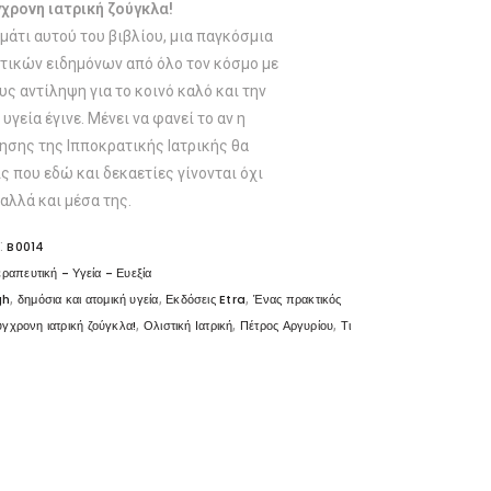
χρονη ιατρική ζούγκλα!
άτι αυτού του βιβλίου, μια παγκόσμια
τικών ειδημόνων από όλο τον κόσμο με
υς αντίληψη για το κοινό καλό και την
υγεία έγινε. Μένει να φανεί το αν η
ησης της Ιπποκρατικής Ιατρικής θα
 που εδώ και δεκαετίες γίνονται όχι
αλλά και μέσα της.
:
B0014
ραπευτική - Υγεία - Ευεξία
,
,
,
gh
δημόσια και ατομική υγεία
Εκδόσεις Etra
Ένας πρακτικός
,
,
,
γχρονη ιατρική ζούγκλα!
Ολιστική Ιατρική
Πέτρος Αργυρίου
Τι