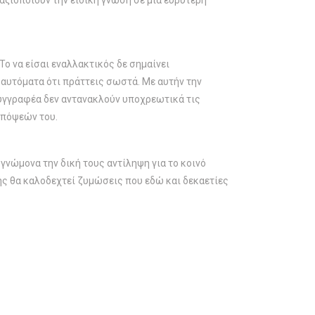
 αξιοποιούν την ειδική γνώση σε μια ευρύτερη
ο να είσαι εναλλακτικός δε σημαίνει
 αυτόματα ότι πράττεις σωστά. Με αυτήν την
 συγγραφέα δεν αντανακλούν υποχρεωτικά τις
απόψεών του.
γνώμονα την δική τους αντίληψη για το κοινό
ικής θα καλοδεχτεί ζυμώσεις που εδώ και δεκαετίες