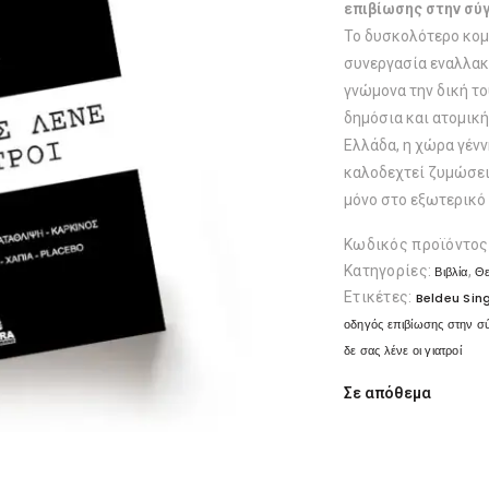
επιβίωσης στην σύγ
Το δυσκολότερο κομμ
συνεργασία εναλλακ
γνώμονα την δική το
δημόσια και ατομική 
Ελλάδα, η χώρα γένν
καλοδεχτεί ζυμώσεις
μόνο στο εξωτερικό 
Κωδικός προϊόντος
Κατηγορίες:
,
Βιβλία
Θε
Ετικέτες:
Beldeu Sin
οδηγός επιβίωσης στην σύ
δε σας λένε οι γιατροί
Σε απόθεμα