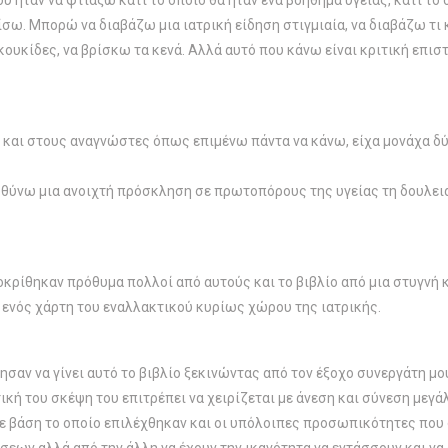
ου ήταν να φτιάξω κάτι το οποίο θα ήταν ένα βοήθημα υγείας, κάτι τ
ω. Μπορώ να διαβάζω μια ιατρική είδηση στιγμιαία, να διαβάζω τι 
 κουκίδες, να βρίσκω τα κενά. Αλλά αυτό που κάνω είναι κριτική επισ
υ και στους αναγνώστες όπως επιμένω πάντα να κάνω, είχα μονάχα δύ
ευθύνω μια ανοιχτή πρόσκληση σε πρωτοπόρους της υγείας τη δουλει
κρίθηκαν πρόθυμα πολλοί από αυτούς και το βιβλίο από μια στυγνή κ
 ενός χάρτη του εναλλακτικού κυρίως χώρου της ιατρικής.
ν να γίνει αυτό το βιβλίο ξεκινώντας από τον έξοχο συνεργάτη μου τ
τική του σκέψη του επιτρέπει να χειρίζεται με άνεση και σύνεση μεγά
 με βάση το οποίο επιλέχθηκαν και οι υπόλοιπες προσωπικότητες που 