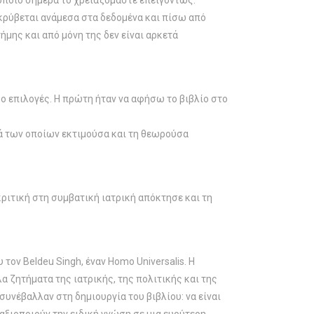
ο οποίο σήμερα το χρειαζόμαστε επειγόντως.
κρύβεται ανάμεσα στα δεδομένα και πίσω από
τήμης και από μόνη της δεν είναι αρκετά
ο επιλογές. Η πρώτη ήταν να αφήσω το βιβλίο στο
ά των οποίων εκτιμούσα και τη θεωρούσα
ριτική στη συμβατική ιατρική απόκτησε και τη
ον Beldeu Singh, έναν Homo Universalis. Η
λα ζητήματα της ιατρικής, της πολιτικής και της
συνέβαλλαν στη δημιουργία του βιβλίου: να είναι