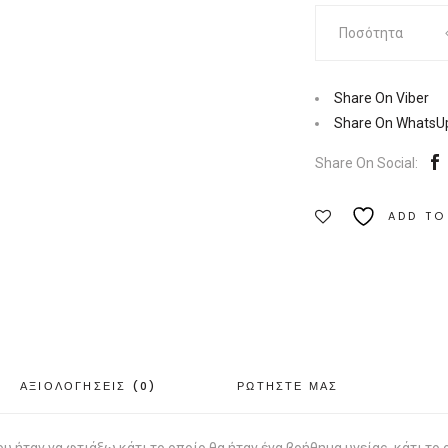
Τι
Ποσότητα
δεν
σας
λένε
Share On Viber
οι
Share On WhatsU
γιατροί
Share On Social:
|
Εκδόσεις
ADD TO
Etra
Ποσότητα
ΑΞΙΟΛΟΓΗΣΕΙΣ (0)
ΡΩΤΗΣΤΕ ΜΑΣ