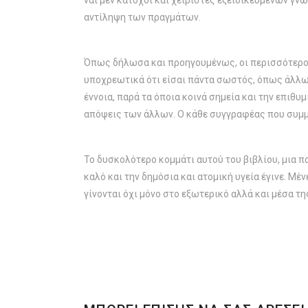
ναι μεν κάτοχοι και χειριστές εξειδικευμένων γν
αντίληψη των πραγμάτων.
Όπως δήλωσα και προηγουμένως, οι περισσότεροι 
υποχρεωτικά ότι είσαι πάντα σωστός, όπως άλλωσ
έννοια, παρά τα όποια κοινά σημεία και την επιθυ
απόψεις των άλλων. Ο κάθε συγγραφέας που συμμε
Το δυσκολότερο κομμάτι αυτού του βιβλίου, μια π
καλό και την δημόσια και ατομική υγεία έγινε. Μέ
γίνονται όχι μόνο στο εξωτερικό αλλά και μέσα τη