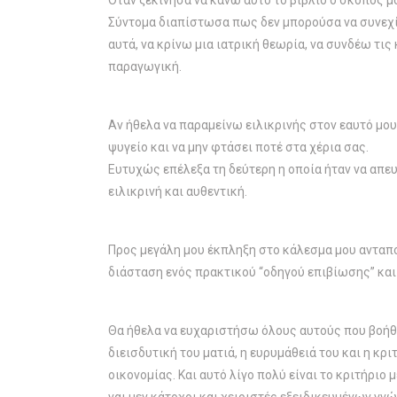
Όταν ξεκίνησα να κάνω αυτό το βιβλίο ο σκοπός μ
Σύντομα διαπίστωσα πως δεν μπορούσα να συνεχίσ
αυτά, να κρίνω μια ιατρική θεωρία, να συνδέω τις
παραγωγική.
Αν ήθελα να παραμείνω ειλικρινής στον εαυτό μο
ψυγείο και να μην φτάσει ποτέ στα χέρια σας.
Ευτυχώς επέλεξα τη δεύτερη η οποία ήταν να απ
ειλικρινή και αυθεντική.
Προς μεγάλη μου έκπληξη στο κάλεσμα μου ανταπο
διάσταση ενός πρακτικού “οδηγού επιβίωσης” και
Θα ήθελα να ευχαριστήσω όλους αυτούς που βοήθησα
διεισδυτική του ματιά, η ευρυμάθειά του και η κρι
οικονομίας. Και αυτό λίγο πολύ είναι το κριτήριο