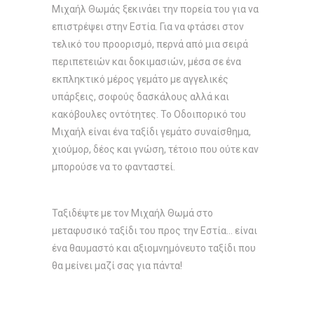
Μιχαήλ Θωμάς ξεκινάει την πορεία του για να
επιστρέψει στην Εστία. Για να φτάσει στον
τελικό του προορισμό, περνά από μια σειρά
περιπετειών και δοκιμασιών, μέσα σε ένα
εκπληκτικό μέρος γεμάτο με αγγελικές
υπάρξεις, σοφούς δασκάλους αλλά και
κακόβουλες οντότητες. Το Οδοιπορικό του
Μιχαήλ είναι ένα ταξίδι γεμάτο συναίσθημα,
χιούμορ, δέος και γνώση, τέτοιο που ούτε καν
μπορούσε να το φανταστεί.
Ταξιδέψτε με τον Μιχαήλ Θωμά στο
μεταφυσικό ταξίδι του προς την Εστία… είναι
ένα θαυμαστό και αξιομνημόνευτο ταξίδι που
θα μείνει μαζί σας για πάντα!