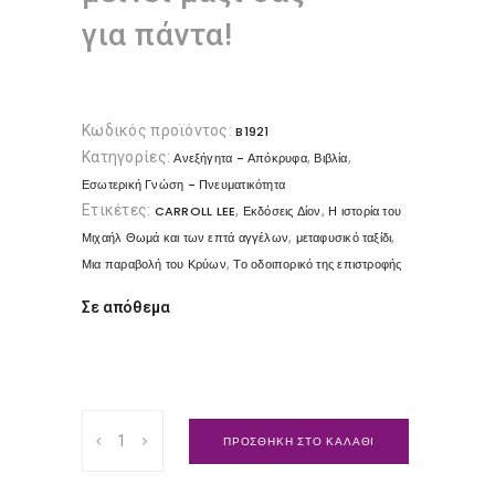
για πάντα!
Κωδικός προϊόντος:
B1921
Κατηγορίες:
,
,
Ανεξήγητα - Απόκρυφα
Βιβλία
Εσωτερική Γνώση - Πνευματικότητα
Ετικέτες:
,
,
CARROLL LEE
Εκδόσεις Δίον
Η ιστορία του
,
,
Μιχαήλ Θωμά και των επτά αγγέλων
μεταφυσικό ταξίδι
,
Μια παραβολή του Κρύων
Το οδοιπορικό της επιστροφής
Σε απόθεμα
Το
ΠΡΟΣΘΗΚΗ ΣΤΟ ΚΑΛΑΘΙ
οδοιπορικό
της