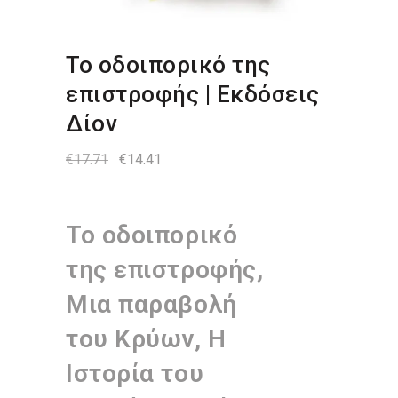
Το οδοιπορικό της
επιστροφής | Εκδόσεις
Δίον
Original
Η
€
17.71
€
14.41
price
τρέχουσα
was:
τιμή
€17.71.
είναι:
€14.41.
Το οδοιπορικό
της επιστροφής,
Μια παραβολή
του Κρύων, Η
Ιστορία του