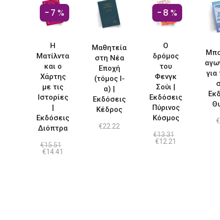
-7%
-8%
Η
Ο
Μαθητεία
Μπο
Ματίλντα
δρόμος
στη Νέα
αγω
και ο
του
Εποχή
για
Χάρτης
Φενγκ
(τόμος Ι-
σ
με τις
Σούι |
α) |
Εκ
Ιστορίες
Εκδόσεις
Εκδόσεις
Θ
|
Πύρινος
Κέδρος
Εκδόσεις
Κόσμος
€
€
22.22
Διόπτρα
€
13.31
Original
Η
€
12.21
€
15.51
price
τρέχουσα
Original
Η
€
14.41
was:
τιμή
price
τρέχουσα
€13.31.
είναι:
was:
τιμή
€12.21.
€15.51.
είναι:
€14.41.