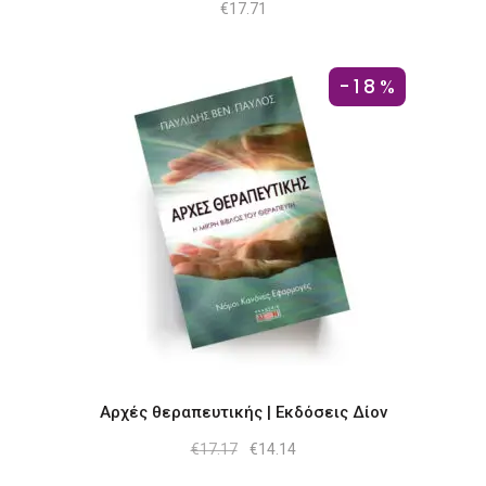
€
17.71
-18%
Αρχές θεραπευτικής | Εκδόσεις Δίον
Original
Η
€
17.17
€
14.14
price
τρέχουσα
was:
τιμή