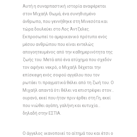
Αυτή η συναρπαστική ιστορία αναφέρεται
στον Μιχαήλ Θωμά, ένα συνηθισμένο
άνθρωπο, που γεννήθηκε στη Μινεσότα και
τώρα δουλεύει στο Λος Άντζελες.
Εκπροσωπεί το αμερικανικό πρότυπο ενός
μέσου ανθρώπου που είναι εντελώς
απογοητευμένος από την καθημερινότητα της
ζωής του. Μετά από ένα ατύχημα που σχεδόν
τον αφήνει νεκρό, ο Μιχαήλ δέχεται την
επίσκεψη ενός σοφού αγγέλου που τον
ρωτάει τι πραγματικά θέλει από τη ζωή του. Ο
Μιχαήλ απαντά ότι θέλει να επιστρέφει στον…
ουρανό, εκεί που ήταν πριν έρθει στη Γη, εκεί
που νιώθει αγάπη, γαλήνη και ευτυχία…
δηλαδή στην ΕΣΤΙΑ.
Ο άγγελος ικανοποιεί το αίτημά του και έτσι ο