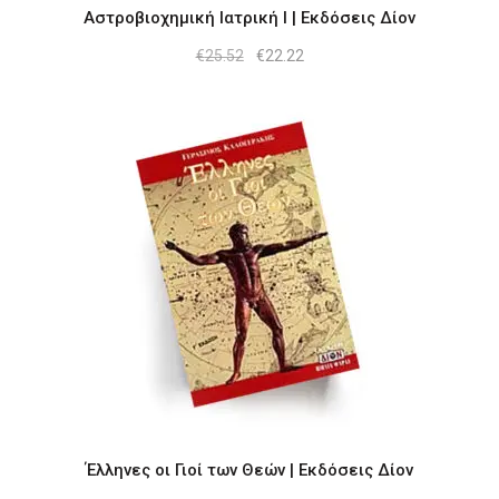
Αστροβιοχημική Ιατρική Ι | Εκδόσεις Δίον
Original
Η
€
25.52
€
22.22
price
τρέχουσα
was:
τιμή
€25.52.
είναι:
€22.22.
Έλληνες οι Γιοί των Θεών | Εκδόσεις Δίον