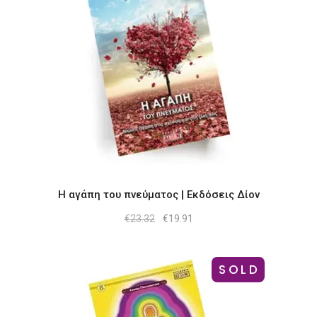
Η αγάπη του πνεύματος | Εκδόσεις Δίον
Original
Η
€
23.32
€
19.91
price
τρέχουσα
was:
τιμή
€23.32.
είναι:
€19.91.
SOLD