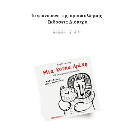
Το φαινόμενο της προσκόλλησης |
Εκδόσεις Διόπτρα
Original
Η
€
16.61
€
14.41
price
τρέχουσα
was:
τιμή
€16.61.
είναι:
€14.41.