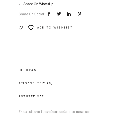
Εκδόσεις
Share On WhatsUp
Διόπτρα
Share On Social:
Ποσότητα
ADD TO WISHLIST
ΠΕΡΙΓΡΑΦΗ
ΑΞΙΟΛΟΓΗΣΕΙΣ (0)
ΡΩΤΗΣΤΕ ΜΑΣ
Σκεφτείτε να ξυπνούσατε αύριο το πρωί και