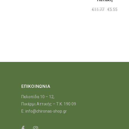
Original
Η
€
11.77
€
5.55
price
τρέχο
was:
τιμή
€11.77.
είναι:
€5.55.
ΕΠΙΚΟΙΝΩΝΙΑ
Πελοπίδα 10 – 12,
Πικέρμι Αττικής – Τ.Κ. 190 09
E:
info@chironas-shop.gr