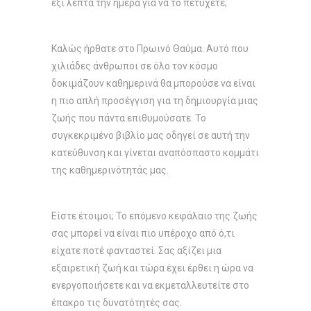
έξι λεπτά την ημέρα για να το πετύχετε;
Καλώς ήρθατε στο Πρωινό Θαύμα. Αυτό που
χιλιάδες άνθρωποι σε όλο τον κόσμο
δοκιμάζουν καθημερινά θα μπορούσε να είναι
η πιο απλή προσέγγιση για τη δημιουργία μιας
ζωής που πάντα επιθυμούσατε. Το
συγκεκριμένο βιβλίο μας οδηγεί σε αυτή την
κατεύθυνση και γίνεται αναπόσπαστο κομμάτι
της καθημερινότητάς μας.
Είστε έτοιμοι; Το επόμενο κεφάλαιο της ζωής
σας μπορεί να είναι πιο υπέροχο από ό,τι
είχατε ποτέ φανταστεί. Σας αξίζει μια
εξαιρετική ζωή και τώρα έχει έρθει η ώρα να
ενεργοποιήσετε και να εκμεταλλευτείτε στο
έπακρο τις δυνατότητές σας.