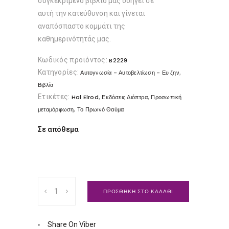
συγκεκριμένο βιβλίο μας οδηγεί σε
αυτή την κατεύθυνση και γίνεται
αναπόσπαστο κομμάτι της
καθημερινότητάς μας.
Κωδικός προϊόντος:
B2229
Κατηγορίες:
,
Αυτογνωσία - Αυτοβελτίωση - Ευ ζην
Βιβλία
Ετικέτες:
,
,
Hal Elrod
Εκδόσεις Διόπτρα
Προσωπική
,
μεταμόρφωση
Το Πρωινό Θαύμα
Σε απόθεμα
Το
ΠΡΟΣΘΗΚΗ ΣΤΟ ΚΑΛΑΘΙ
Πρωινό
Θαύμα
|
Share On Viber