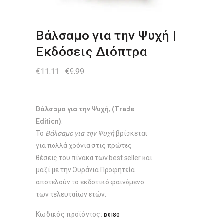
Βάλσαμο για την Ψυχή |
Εκδόσεις Διόπτρα
Original
Η
€
11.11
€
9.99
price
τρέχουσα
was:
τιμή
€11.11.
είναι:
€9.99.
Βάλσαμο για την Ψυχή, (Trade
Edition)
:
Το
Βάλσαμο για την Ψυχή
βρίσκεται
για πολλά χρόνια στις πρώτες
θέσεις του πίνακα των best seller και
μαζί με την Ουράνια Προφητεία
αποτελούν το εκδοτικό φαινόμενο
των τελευταίων ετών.
Κωδικός προϊόντος:
B0180