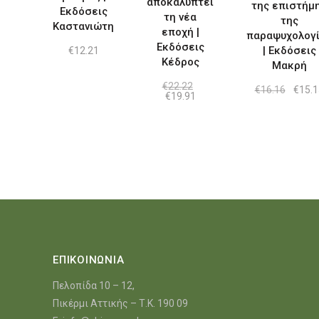
αποκαλύπτει
της επιστήμ
Εκδόσεις
τη νέα
της
Καστανιώτη
εποχή |
παραψυχολογ
Εκδόσεις
| Εκδόσεις
€
12.21
Κέδρος
Μακρή
€
22.22
Origin
€
16.16
€
15.1
Original
Η
€
19.91
price
price
τρέχουσα
was:
was:
τιμή
€16.1
€22.22.
είναι:
€19.91.
ΕΠΙΚΟΙΝΩΝΙΑ
Πελοπίδα 10 – 12,
Πικέρμι Αττικής – Τ.Κ. 190 09