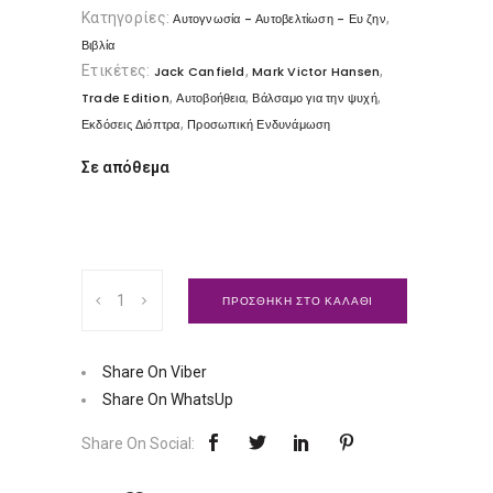
Κατηγορίες:
,
Αυτογνωσία - Αυτοβελτίωση - Ευ ζην
Βιβλία
Ετικέτες:
,
,
Jack Canfield
Mark Victor Hansen
,
,
,
Trade Edition
Αυτοβοήθεια
Βάλσαμο για την ψυχή
,
Εκδόσεις Διόπτρα
Προσωπική Ενδυνάμωση
Σε απόθεμα
Βάλσαμο
ΠΡΟΣΘΗΚΗ ΣΤΟ ΚΑΛΑΘΙ
για
την
Ψυχή
Share On Viber
|
Share On WhatsUp
Εκδόσεις
Share On Social:
Διόπτρα
Ποσότητα