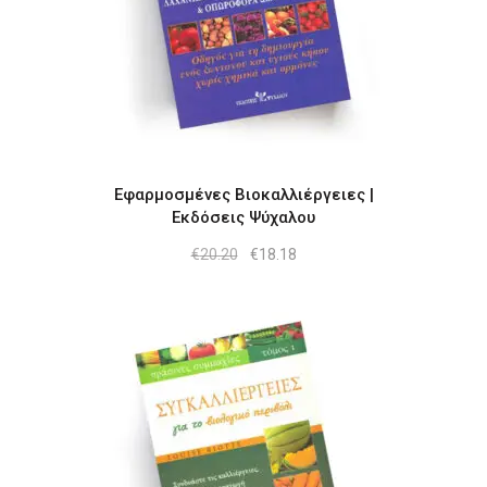
Εφαρμοσμένες Βιοκαλλιέργειες |
Εκδόσεις Ψύχαλου
Original
Η
€
20.20
€
18.18
price
τρέχουσα
was:
τιμή
€20.20.
είναι:
€18.18.