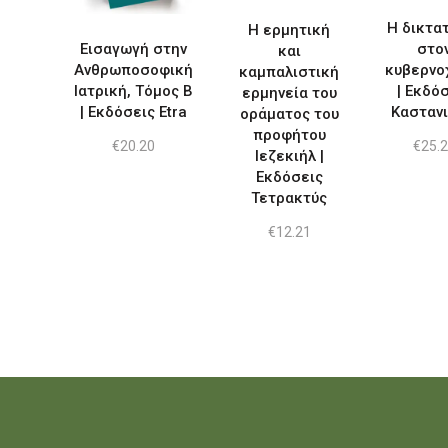
Η δικτα
Η ερμητική
Εισαγωγή στην
στο
και
Ανθρωποσοφική
κυβερνο
καμπαλιστική
Ιατρική, Τόμος Β
| Εκδό
ερμηνεία του
| Εκδόσεις Etra
Κασταν
οράματος του
προφήτου
€
20.20
€
25.
Ιεζεκιήλ |
Εκδόσεις
Τετρακτύς
€
12.21