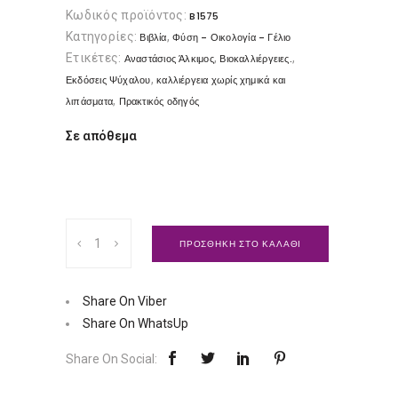
Κωδικός προϊόντος:
B1575
Κατηγορίες:
,
Βιβλία
Φύση - Οικολογία - Γέλιο
Ετικέτες:
,
,
Αναστάσιος Άλκιμος
Βιοκαλλιέργειες.
,
Εκδόσεις Ψύχαλου
καλλιέργεια χωρίς χημικά και
,
λιπάσματα
Πρακτικός οδηγός
Σε απόθεμα
Βιοκαλλιέργειες
ΠΡΟΣΘΗΚΗ ΣΤΟ ΚΑΛΑΘΙ
|
Εκδόσεις
Ψύχαλου
Share On Viber
Ποσότητα
Share On WhatsUp
Share On Social: