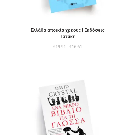
Ελλάδα αποικία χρέους | Εκδόσεις
Πατάκη
Original
Η
€
19.91
€
16.61
price
τρέχουσα
was:
τιμή
€19.91.
είναι:
€16.61.