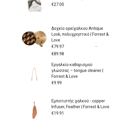
€
27.00
Δοχείο ορείχαλκου Antique
Look, πολυχρηστικό | Forrest &
Love
€
79.97
–
Price
€
89.98
range:
Εργαλείο καθαρισμού
€79.97
γλώσσας – tongue cleaner |
through
Forrest & Love
€89.98
€
9.99
Εμποτιστής χαλκού - copper
Infuser, Feather | Forrest & Love
€
19.91