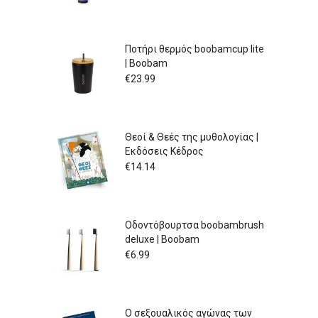
Ποτήρι θερμός boobamcup lite
| Boobam
€
23.99
Θεοί & Θεές της μυθολογίας |
Εκδόσεις Κέδρος
€
14.14
Οδοντόβουρτσα boobambrush
deluxe | Boobam
€
6.99
Ο σεξουαλικός αγώνας των