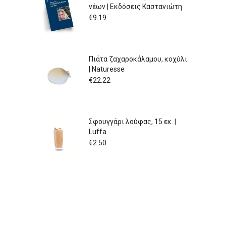
νέων | Εκδόσεις Καστανιώτη
€
9.19
Πιάτα ζαχαροκάλαμου, κοχύλι
| Naturesse
€
22.22
Σφουγγάρι λούφας, 15 εκ. |
Luffa
€
2.50