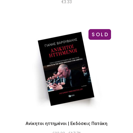
€
3.33
-24%
SOLD
Ανίκητοι ηττημένοι | Εκδόσεις Πατάκη