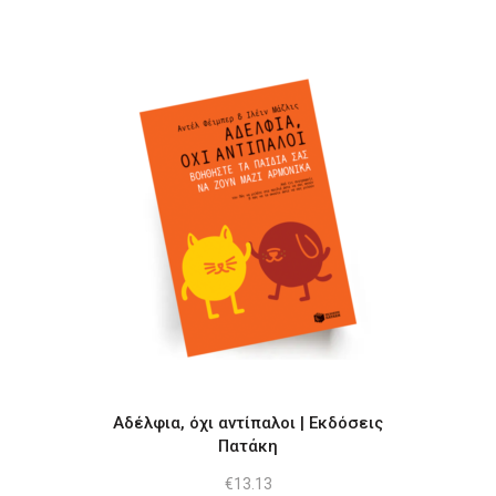
€18.81.
είναι:
€13.31.
Αδέλφια, όχι αντίπαλοι | Εκδόσεις
Πατάκη
€
13.13