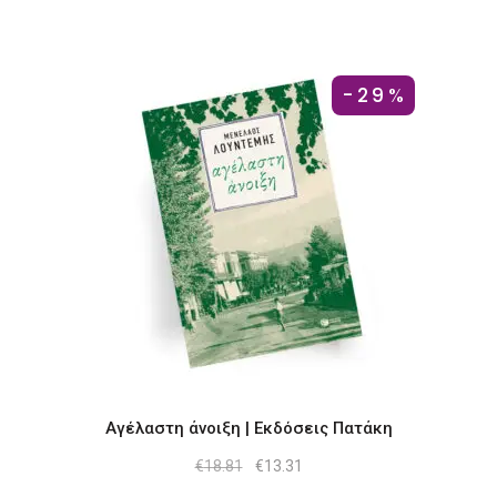
-29%
Αγέλαστη άνοιξη | Εκδόσεις Πατάκη
Original
Η
€
18.81
€
13.31
price
τρέχουσα
was:
τιμή