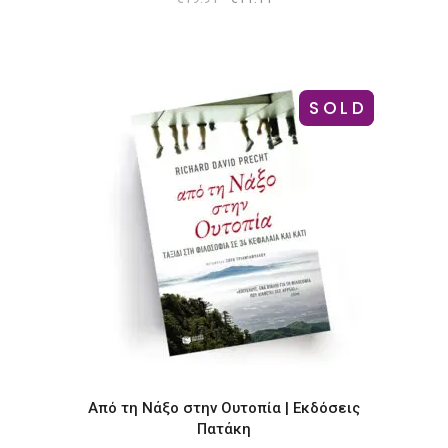
price
τρέχουσα
was:
τιμή
€19.91.
είναι:
€11.11.
SOLD
-18%
Από τη Νάξο στην Ουτοπία | Εκδόσεις
Πατάκη