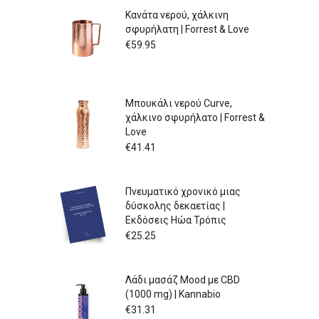
Κανάτα νερού, χάλκινη
σφυρήλατη | Forrest & Love
€
59.95
Μπουκάλι νερού Curve,
χάλκινο σφυρήλατο | Forrest &
Love
€
41.41
Πνευματικό χρονικό μιας
δύσκολης δεκαετίας |
Εκδόσεις Ηώα Τρόπις
€
25.25
Λάδι μασάζ Mood με CBD
(1000 mg) | Kannabio
€
31.31