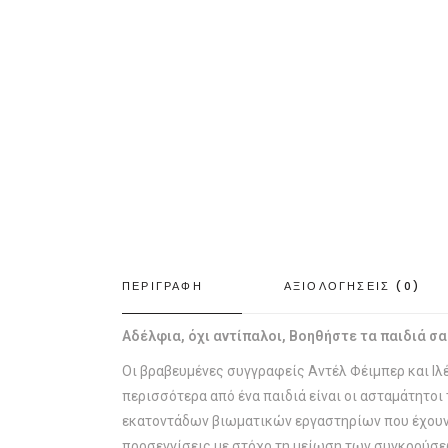
ΠΕΡΙΓΡΑΦΗ
ΑΞΙΟΛΟΓΗΣΕΙΣ (0)
Αδέλφια, όχι αντίπαλοι, Βοηθήστε τα παιδιά σα
Οι βραβευμένες συγγραφείς Αντέλ Φέιμπερ και Ιλέ
περισσότερα από ένα παιδιά είναι οι ασταμάτητο
εκατοντάδων βιωματικών εργαστηρίων που έχουν 
προσεγγίσεις με στόχο τη μείωση των συγκρούσεω