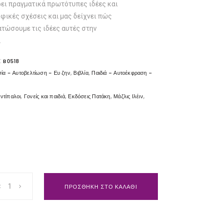
ει πραγματικά πρωτότυπες ιδέες και
λφικές σχέσεις και μας δείχνει πώς
τώσουμε τις ιδέες αυτές στην
.
:
B0518
,
,
ία - Αυτοβελτίωση - Ευ ζην
Βιβλία
Παιδιά - Αυτοέκφραση -
,
,
,
,
αντίπαλοι
Γονείς και παιδιά
Εκδόσεις Πατάκη
Μάζλις Ιλέιν
ΠΡΟΣΘΗΚΗ ΣΤΟ ΚΑΛΑΘΙ