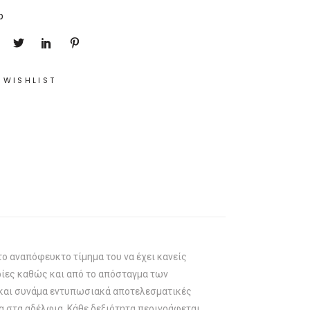
p
 WISHLIST
το αναπόφευκτο τίμημα του να έχει κανείς
ρίες καθώς και από το απόσταγμα των
 και συνάμα εντυπωσιακά αποτελεσματικές
α στα αδέλφια. Κάθε δεξιότητα περιγράφεται