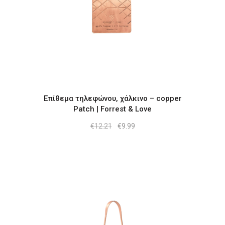
Επίθεμα τηλεφώνου, χάλκινο – copper
Patch | Forrest & Love
Original
Η
€
12.21
€
9.99
price
τρέχουσα
was:
τιμή
€12.21.
είναι:
€9.99.