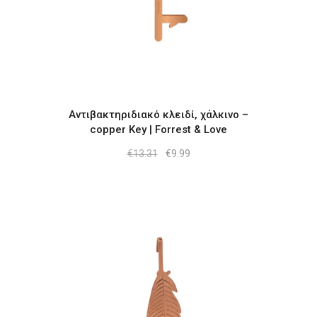
Αντιβακτηριδιακό κλειδί, χάλκινο –
copper Key | Forrest & Love
Original
Η
€
13.31
€
9.99
price
τρέχουσα
was:
τιμή
€13.31.
είναι:
€9.99.