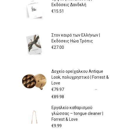
Εκδόσεις Δανδελή
€
15.51
Στον καιρό των Ελλήνων |
Εκδόσεις Ηώα Τρόπις
€
27.00
Δοχείο ορείχαλκου Antique
Look, πολυχρηστικό | Forrest &
Love
€
79.97
–
Price
€
89.98
range:
Εργαλείο καθαρισμού
€79.97
γλώσσας – tongue cleaner |
through
Forrest & Love
€89.98
€
9.99