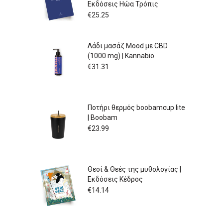
Εκδόσεις Ηώα Τρόπις
€
25.25
Λάδι μασάζ Mood με CBD
(1000 mg) | Kannabio
€
31.31
Ποτήρι θερμός boobamcup lite
| Boobam
€
23.99
Θεοί & Θεές της μυθολογίας |
Εκδόσεις Κέδρος
€
14.14