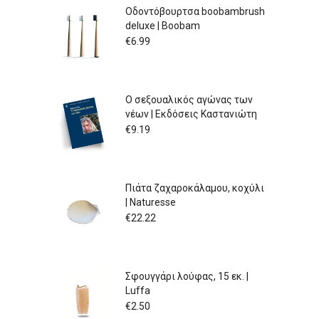
Οδοντόβουρτσα boobambrush
deluxe | Boobam
€
6.99
Ο σεξουαλικός αγώνας των
νέων | Εκδόσεις Καστανιώτη
€
9.19
Πιάτα ζαχαροκάλαμου, κοχύλι
| Naturesse
€
22.22
Σφουγγάρι λούφας, 15 εκ. |
Luffa
€
2.50