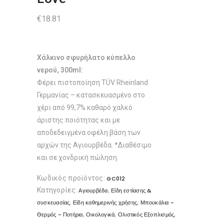
€
18.81
Χάλκινο σφυρήλατο κύπελλο
νερού, 300ml:
Φέρει πιστοποίηση TÜV Rheinland
Γερμανίας – κατασκευασμένο στο
χέρι από 99,7% καθαρό χαλκό
άριστης ποιότητας και με
αποδεδειγμένα οφέλη βάση των
αρχών της Aγιουρβέδα. *Διαθέσιμο
και σε χονδρική πώληση.
Κωδικός προϊόντος:
GC012
Κατηγορίες:
,
Αγιουρβέδα
Είδη εστίασης &
,
,
συσκευασίας
Είδη καθημερινής χρήσης
Μπουκάλια -
,
,
,
Θερμός - Ποτήρια
Οικολογικά
Ολιστικός Εξοπλισμός