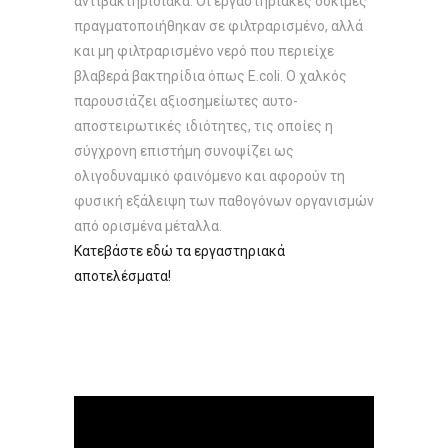
αντιβακτηριδιακά. Οι εργαστηριακές δοκιμές
πραγματοποιήθηκαν σε φιλτραρισμένο, αλλά
και μη φιλτραρισμένο νερό που περιείχε
βλαβερά βακτηρίδια όπως Ε.coli. Ο χαλκός
παρουσιάζει αξιοσημείωτες αυτο-
αποστειρωτικές ιδιότητες, τις οποίες η
σύγχρονη επιστήμη συνοψίζει ως
ολιγοδυναμικό φαινόμενο και αφορούν τη
φυσική εξάλειψη των παθογόνων οργανισμών
από ορισμένα μέταλλα.
Κατεβάστε εδώ τα εργαστηριακά
αποτελέσματα!