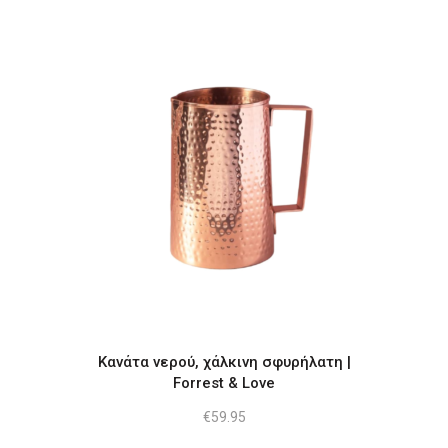
price
τρέχουσα
was:
τιμή
€17.71.
είναι:
€11.11.
Κανάτα νερού, χάλκινη σφυρήλατη |
Forrest & Love
€
59.95