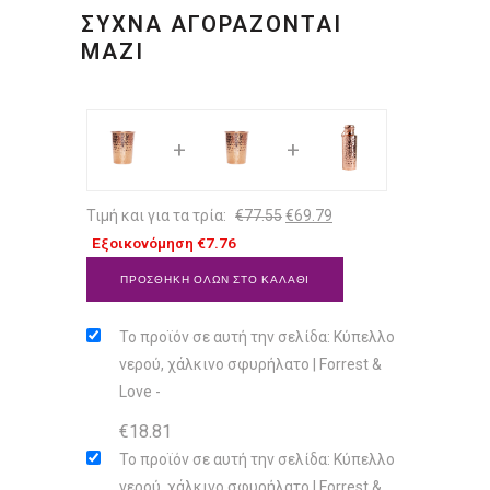
ΣΥΧΝΑ ΑΓΟΡΑΖΟΝΤΑΙ
ΜΑΖΙ
+
+
Original
Η
Τιμή και για τα τρία:
€
77.55
€
69.79
price
τρέχουσα
Εξοικονόμηση
€
7.76
was:
τιμή
ΠΡΟΣΘΗΚΗ ΟΛΩΝ ΣΤΟ ΚΑΛΑΘΙ
€77.55.
είναι:
€69.79.
Το προϊόν σε αυτή την σελίδα: Κύπελλο
νερού, χάλκινο σφυρήλατο | Forrest &
Love
-
€
18.81
Το προϊόν σε αυτή την σελίδα: Κύπελλο
νερού, χάλκινο σφυρήλατο | Forrest &