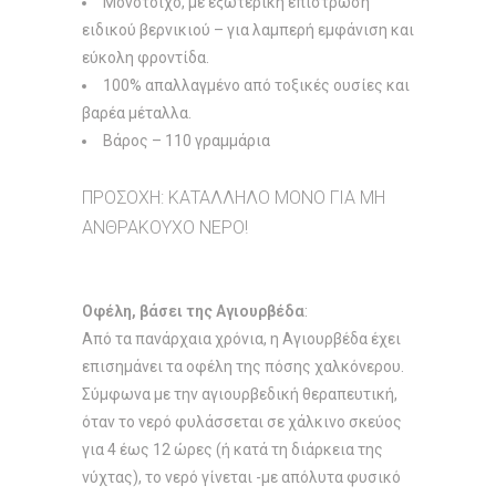
Μονότοιχο, με εξωτερική επίστρωση
ειδικού βερνικιού – για λαμπερή εμφάνιση και
εύκολη φροντίδα.
100% απαλλαγμένο από τοξικές ουσίες και
βαρέα μέταλλα.
Βάρος – 110 γραμμάρια
ΠΡΟΣΟΧΗ: ΚΑΤΑΛΛΗΛΟ ΜΟΝΟ ΓΙΑ ΜΗ
ΑΝΘΡΑΚΟΥΧΟ ΝΕΡΟ!
Οφέλη, βάσει της Αγιουρβέδα
:
Από τα πανάρχαια χρόνια, η Αγιουρβέδα έχει
επισημάνει τα οφέλη της πόσης χαλκόνερου.
Σύμφωνα με την αγιουρβεδική θεραπευτική,
όταν το νερό φυλάσσεται σε χάλκινο σκεύος
για 4 έως 12 ώρες (ή κατά τη διάρκεια της
νύχτας), το νερό γίνεται -με απόλυτα φυσικό