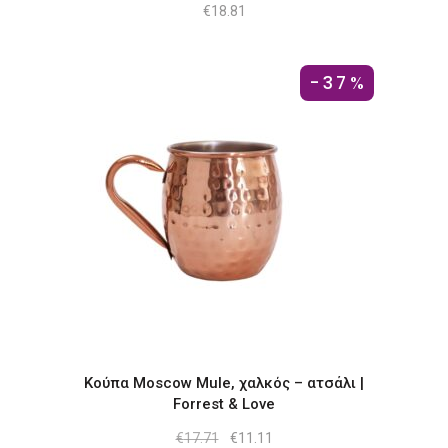
€
18.81
-37%
Κούπα Moscow Mule, χαλκός – ατσάλι |
Forrest & Love
Original
Η
€
17.71
€
11.11