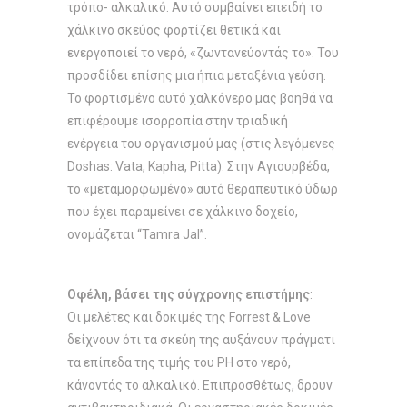
τρόπο- αλκαλικό. Αυτό συμβαίνει επειδή το
χάλκινο σκεύος φορτίζει θετικά και
ενεργοποιεί το νερό, «ζωντανεύοντάς το». Του
προσδίδει επίσης μια ήπια μεταξένια γεύση.
Το φορτισμένο αυτό χαλκόνερο μας βοηθά να
επιφέρουμε ισορροπία στην τριαδική
ενέργεια του οργανισμού μας (στις λεγόμενες
Doshas: Vata, Kapha, Pitta). Στην Αγιουρβέδα,
το «μεταμορφωμένο» αυτό θεραπευτικό ύδωρ
που έχει παραμείνει σε χάλκινο δοχείο,
ονομάζεται “Tamra Jal”.
Οφέλη, βάσει της σύγχρονης επιστήμης
:
Οι μελέτες και δοκιμές της Forrest & Love
δείχνουν ότι τα σκεύη της αυξάνουν πράγματι
τα επίπεδα της τιμής του PH στο νερό,
κάνοντάς το αλκαλικό. Επιπροσθέτως, δρουν