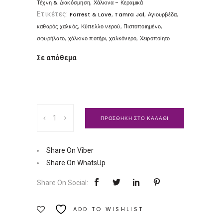
,
Τέχνη & Διακόσμηση
Χάλκινα - Κεραμικά
Ετικέτες:
,
,
,
Forrest & Love
Tamra Jal
Αγιουρβέδα
,
,
,
καθαρός χαλκός
Κύπελλο νερού
Πιστοποιημένο
,
,
,
σφυρήλατο
χάλκινο ποτήρι
χαλκόνερο
Χειροποίητο
Σε απόθεμα
Κύπελλο
ΠΡΟΣΘΗΚΗ ΣΤΟ ΚΑΛΑΘΙ
νερού,
χάλκινο
σφυρήλατο
Share On Viber
|
Share On WhatsUp
Forrest
Share On Social:
&
Love
ADD TO WISHLIST
Ποσότητα