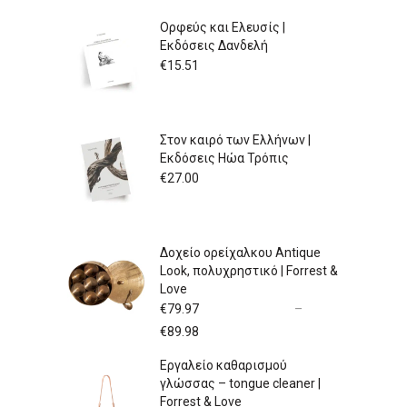
Ορφεύς και Ελευσίς |
Εκδόσεις Δανδελή
€
15.51
Στον καιρό των Ελλήνων |
Εκδόσεις Ηώα Τρόπις
€
27.00
Δοχείο ορείχαλκου Antique
Look, πολυχρηστικό | Forrest &
Love
€
79.97
–
Price
€
89.98
range:
Εργαλείο καθαρισμού
€79.97
γλώσσας – tongue cleaner |
through
Forrest & Love
€89.98