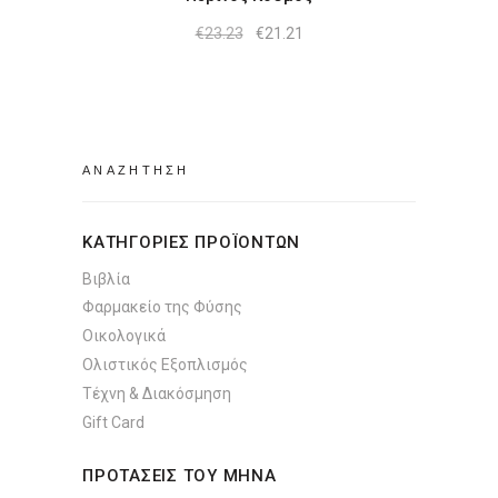
Original
Η
€
23.23
€
21.21
price
τρέχουσα
was:
τιμή
€23.23.
είναι:
€21.21.
Search
for:
ΚΑΤΗΓΟΡΙΕΣ ΠΡΟΪΟΝΤΩΝ
Βιβλία
Φαρμακείο της Φύσης
Οικολογικά
Ολιστικός Εξοπλισμός
Τέχνη & Διακόσμηση
Gift Card
ΠΡΟΤΑΣΕΙΣ ΤΟΥ ΜΗΝΑ