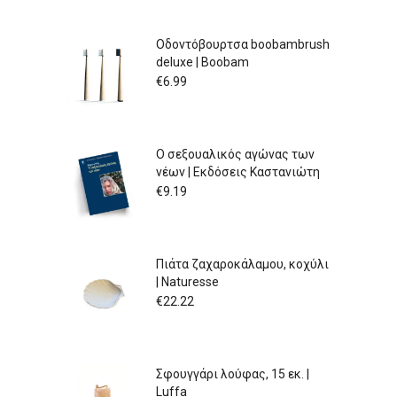
Οδοντόβουρτσα boobambrush
deluxe | Boobam
€
6.99
Ο σεξουαλικός αγώνας των
νέων | Εκδόσεις Καστανιώτη
€
9.19
Πιάτα ζαχαροκάλαμου, κοχύλι
| Naturesse
€
22.22
Σφουγγάρι λούφας, 15 εκ. |
Luffa