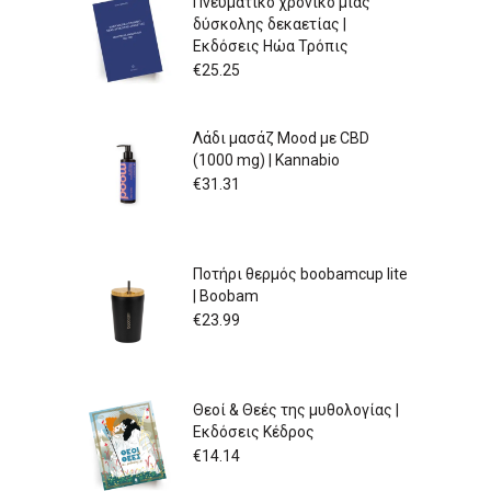
Πνευματικό χρονικό μιας
δύσκολης δεκαετίας |
Εκδόσεις Ηώα Τρόπις
€
25.25
Λάδι μασάζ Mood με CBD
(1000 mg) | Kannabio
€
31.31
Ποτήρι θερμός boobamcup lite
| Boobam
€
23.99
Θεοί & Θεές της μυθολογίας |
Εκδόσεις Κέδρος
€
14.14