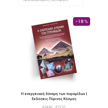
-18%
Η ενεργειακή δύναμη των πυραμίδων |
Εκδόσεις Πύρινος Κόσμος
Original
Η
€
18.81
€
15.51