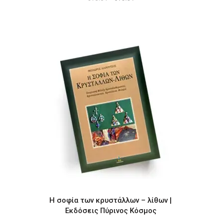
price
τρέχουσα
was:
τιμή
€18.81.
είναι:
€15.51.
Η σοφία των κρυστάλλων – λίθων |
Εκδόσεις Πύρινος Κόσμος