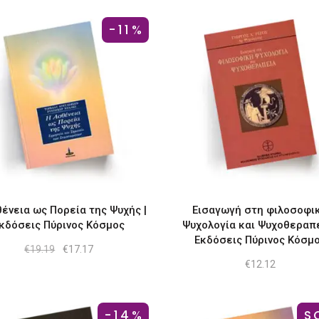
-11%
ένεια ως Πορεία της Ψυχής |
Εισαγωγή στη φιλοσοφι
κδόσεις Πύρινος Κόσμος
Ψυχολογία και Ψυχοθεραπε
Εκδόσεις Πύρινος Κόσμ
Original
Η
€
19.19
€
17.17
price
τρέχουσα
€
12.12
was:
τιμή
€19.19.
είναι:
€17.17.
-14%
S
-