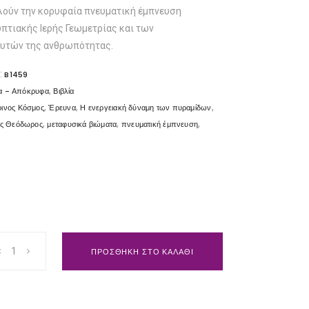
.51.
λούν την κορυφαία πνευματική έμπνευση
πτιακής Ιερής Γεωμετρίας και των
ευτών της ανθρωπότητας.
:
B1459
,
α - Απόκρυφα
Βιβλία
,
,
,
ρινος Κόσμος
Έρευνα
Η ενεργειακή δύναμη των πυραμίδων
,
,
,
ος Θεόδωρος
μεταφυσικά βιώματα
πνευματική έμπνευση
ΠΡΟΣΘΗΚΗ ΣΤΟ ΚΑΛΑΘΙ