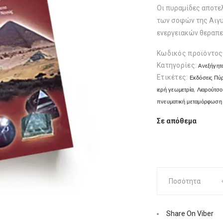
€15
Οι πυραμίδες αποτε
των σοφών της Αιγυ
ενεργειακών θεραπ
Κωδικός προϊόντος
Κατηγορίες:
Ανεξήγητ
Ετικέτες:
Εκδόσεις Πύ
,
ιερή γεωμετρία
Λιαρούτσ
πνευματική μεταμόρφωση
Σε απόθεμα
Η
Ποσότητα
ενεργειακή
δύναμη
των
Share On Viber