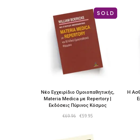
SOLD
-14%
Νέο Εγχειρίδιο Ομοιοπαθητικής,
Η Ασθ
Materia Medica με Repertory |
Ε
Εκδόσεις Πύρινος Κόσμος
Original
Η
€
69.96
€
59.95
price
τρέχουσα
was:
τιμή
€69.96.
είναι:
€59.95.