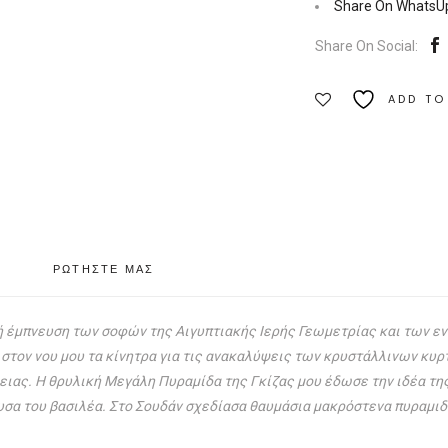
πυραμίδων
Share On WhatsU
|
Share On Social:
Εκδόσεις
Πύρινος
ADD TO
Κόσμος
Ποσότητα
ΡΩΤΗΣΤΕ ΜΑΣ
ή έμπνευση των σοφών της Αιγυπτιακής Ιερής Γεωμετρίας και των 
 στον νου μου τα κίνητρα για τις ανακαλύψεις των κρυστάλλινων κυ
ειας. Η θρυλική Μεγάλη Πυραμίδα της Γκίζας μου έδωσε την ιδέα τ
υσα του βασιλέα. Στο Σουδάν σχεδίασα θαυμάσια μακρόστενα πυραμι