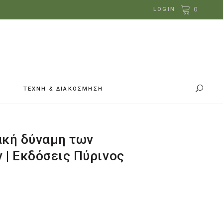
0
LOGIN
ΤΕΧΝΗ & ΔΙΑΚΟΣΜΗΣΗ
ακή δύναμη των
 | Εκδόσεις Πύρινος
έχουσα
ή
ι: