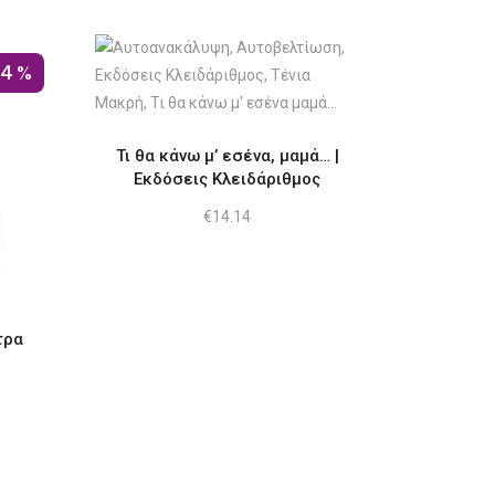
14%
Τι θα κάνω μ’ εσένα, μαμά… |
Εκδόσεις Κλειδάριθμος
€
14.14
τρα
ουσα
:
1.