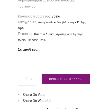
συµπεριλαµβανοµένου του ίδιου µας
του εαυτού.
Κωδικός προϊόντος:
B0616
Κατηγορίες:
,
Αυτογνωσία - Αυτοβελτίωση - Ευ ζην
Βιβλία
Ετικέτες:
,
Haemin Sunim
Αγάπη για το λιγότερο
,
τέλειο
Εκδόσεις Πεδίο
Σε απόθεμα
Αγάπη
ΠΡΟΣΘΗΚΗ ΣΤΟ ΚΑΛΑΘΙ
για
το
λιγότερο
Share On Viber
τέλειο
Share On WhatsUp
|