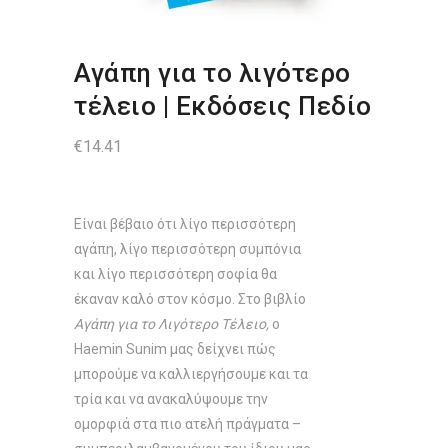
Αγάπη για το λιγότερο
τέλειο | Εκδόσεις Πεδίο
€
14.41
Είναι βέβαιο ότι λίγο περισσότερη
αγάπη, λίγο περισσότερη συµπόνια
και λίγο περισσότερη σοφία θα
έκαναν καλό στον κόσµο. Στο βιβλίο
Αγάπη για το Λιγότερο Τέλειο,
ο
Haemin Sunim µας δείχνει πώς
µπορούµε να καλλιεργήσουµε και τα
τρία και να ανακαλύψουµε την
οµορφιά στα πιο ατελή πράγµατα –