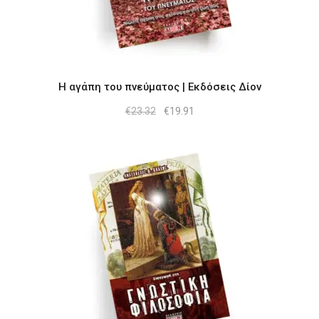
Η αγάπη του πνεύματος | Εκδόσεις Δίον
Original
Η
€
23.32
€
19.91
price
τρέχουσα
was:
τιμή
€23.32.
είναι:
€19.91.