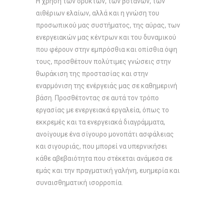
Η χρήση των ορυκτών, των βοτάνων, των
αιθέριων ελαίων, αλλά και η γνώση του
προσωπικού μας συστήματος, της αύρας, των
ενεργειακών μας κέντρων και του δυναμικού
που φέρουν στην εμπρόσθια και οπίσθια όψη
τους, προσθέτουν πολύτιμες γνώσεις στην
θωράκιση της προστασίας και στην
εναρμόνιση της ενέργειάς μας σε καθημερινή
βάση. Προσθέτοντας σε αυτά τον τρόπο
εργασίας με ενεργειακά εργαλεία, όπως το
εκκρεμές και τα ενεργειακά διαγράμματα,
ανοίγουμε ένα σίγουρο μονοπάτι ασφάλειας
και σιγουριάς, που μπορεί να υπερνικήσει
κάθε αβεβαιότητα που στέκεται ανάμεσα σε
εμάς και την πραγματική γαλήνη, ευημερία και
συναισθηματική ισορροπία.