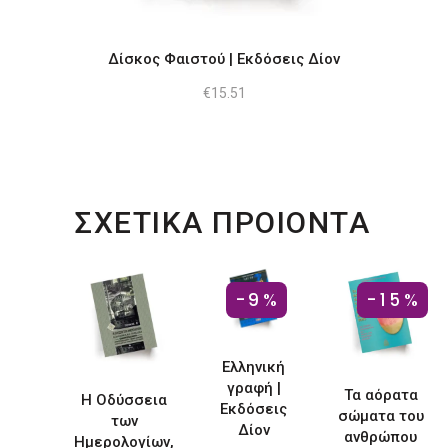
Δίσκος Φαιστού | Εκδόσεις Δίον
€
15.51
ΣΧΕΤΙΚΑ ΠΡΟΙΟΝΤΑ
-9%
-15%
Ελληνική
γραφή |
Τα αόρατα
Η Οδύσσεια
Εκδόσεις
σώματα του
των
Δίον
ανθρώπου
Ημερολογίων,