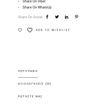
Share On Viber
προστασίας
Share On WhatsUp
|
Share On Social:
Εκδόσεις
Δίον
ADD TO WISHLIST
Ποσότητα
ΠΕΡΙΓΡΑΦΗ
ΑΞΙΟΛΟΓΗΣΕΙΣ (0)
ΡΩΤΗΣΤΕ ΜΑΣ