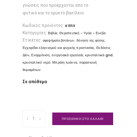
γνώσεις που προέρχονται από το
φυτικό και το ορυκτό βασίλειο.
Κωδικός προϊόντος:
B1859
Κατηγορίες:
,
Βιβλία
Θεραπευτική - Υγεία - Ευεξία
Ετικέτες:
,
,
αφεψήματα βοτάνων
δόνηση της φύσης
,
Εγχειρίδιο εξαγνισμού και ψυχικής προστασίας
Εκδόσεις
,
,
,
,
Δίον
Εναρμόνιση
ενεργειακά εργαλεία
κρυσταλλικά grid
,
,
κρυσταλλικό νερό
Μπράτη Ιωάννα
παρασκευή
θυμιαμάτων
Σε απόθεμα
Εγχειρίδιο
ΠΡΟΣΘΗΚΗ ΣΤΟ ΚΑΛΑΘΙ
εξαγνισμού
και
ψυχικής