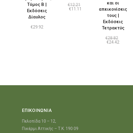
και οι
Τόμος Β |
€
12.21
Original
Η
€
11.11
απεικονίσεις
Εκδόσεις
price
τρέχουσα
τους |
Δίαυλος
was:
τιμή
€12.21.
είναι:
Εκδόσεις
€11.11.
€
29.92
Τετρακτύς
€
28.82
Original
Η
€
24.42
price
τρέχο
was:
τιμή
€28.82.
είναι:
€24.42.
ΕΠΙΚΟΙΝΩΝΙΑ
Πελοπίδα 10 – 12,
Πικέρμι Αττικής – Τ.Κ. 190 09