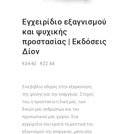
Εγχειρίδιο εξαγνισμού
και ψυχικής
προστασίας | Εκδόσεις
Δίον
Original
Η
€
24.42
€
22.44
price
τρέχουσα
was:
τιμή
€24.42.
είναι:
€22.44.
Ένα βιβλίο οδηγός στην εξερεύνηση
της φύσης και της ενέργειας. Στόχος
του, η προστασία η δική μας, των
δικών μας ανθρώπων και του
προσωπικού μας χώρου. Ένα
εγχειρίδιο που κρατά τα μυστικά του
εξαγνισμού της ενέργειας, μέσα από