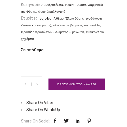
Κατηγορίες:
,
,
Αιθέρια έλαια
Έλαια - Άλατα
Φαρμακείο
,
της Φύσης
Φυσικά καλλυντικά
Ετικέτες:
,
,
,
,
Jojoba
Αιθέριο
Έλαια βάσης
ενυδάτωση
,
,
ιδανικό και για μασάζ
πλούσιο σε βιταμίνες και μέταλλα
,
,
Φροντίδα προσώπου - σώματος - μαλλιών
Φυτικό έλαιο
χοχόμπα
Σε απόθεμα
Φυτικό
ΠΡΟΣΘΗΚΗ ΣΤΟ ΚΑΛΑΘΙ
έλαιο
χοχόμπα
|
Share On Viber
Αιθέριο
Share On WhatsUp
Ποσότητα
Share On Social: