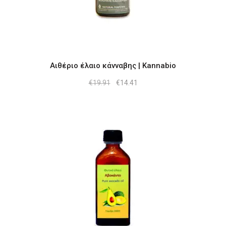
Αιθέριο έλαιο κάνναβης | Kannabio
Original
Η
€
19.91
€
14.41
price
τρέχουσα
was:
τιμή
€19.91.
είναι:
€14.41.