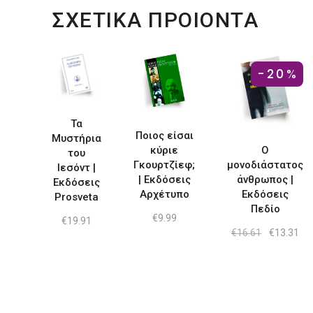
ΣΧΕΤΙΚΑ ΠΡΟΙΟΝΤΑ
-20%
Τα
Ποιος είσαι
Μυστήρια
κύριε
Ο
του
Γκουρτζίεφ;
μονοδιάστατος
Ιεσόντ |
| Εκδόσεις
άνθρωπος |
Εκδόσεις
Αρχέτυπο
Εκδόσεις
Prosveta
Πεδίο
€
9.99
€
19.91
Original
Η
€
16.61
€
13.31
price
τρ
was:
τιμ
€16.61.
είν
€13