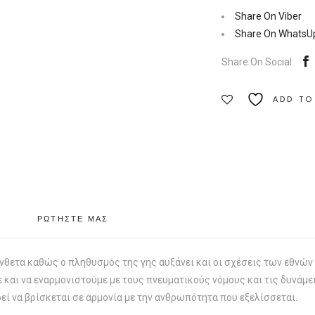
Εθνών
Share On Viber
|
Share On WhatsU
Εκδόσεις
Share On Social:
Κέδρος
Ποσότητα
ADD TO
ΡΩΤΗΣΤΕ ΜΑΣ
νθετα καθώς ο πληθυσμός της γης αυξάνει και οι σχέσεις των εθνών 
και να εναρμονιστούμε με τους πνευματικούς νόμους και τις δυνάμε
εί να βρίσκεται σε αρμονία με την ανθρωπότητα που εξελίσσεται.