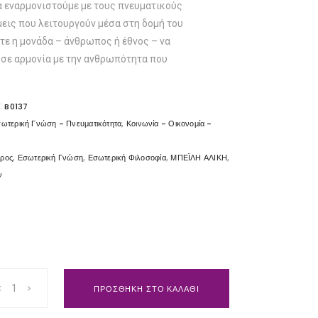
α εναρμονιστούμε με τους πνευματικούς
μεις που λειτουργούν μέσα στη δομή του
τε η μονάδα – άνθρωπος ή έθνος – να
 σε αρμονία με την ανθρωπότητα που
:
B0137
,
ωτερική Γνώση - Πνευματικότητα
Κοινωνία - Οικονομία -
,
,
,
,
δρος
Εσωτερική Γνώση
Εσωτερική Φιλοσοφία
ΜΠΕΪΛΗ ΑΛΙΚΗ
ν
ΠΡΟΣΘΗΚΗ ΣΤΟ ΚΑΛΑΘΙ