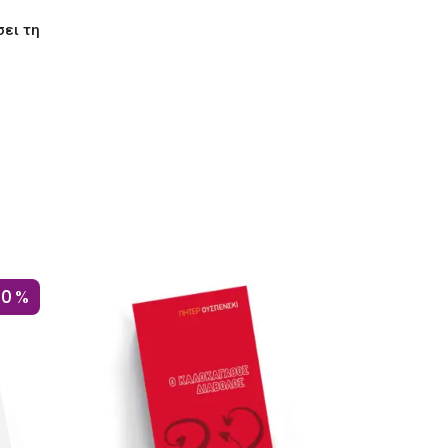
ει τη
10%