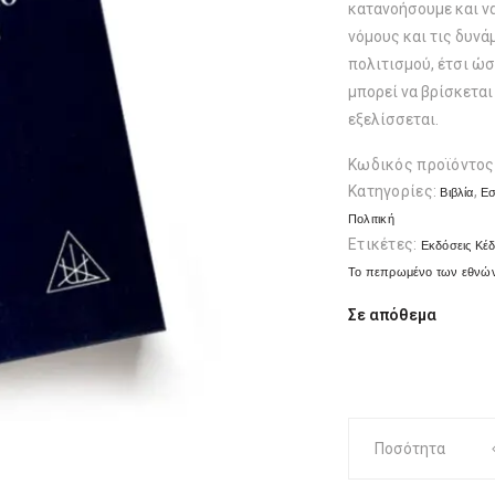
κατανοήσουμε και ν
νόμους και τις δυνά
πολιτισμού, έτσι ώσ
μπορεί να βρίσκεται
εξελίσσεται.
Κωδικός προϊόντος
Κατηγορίες:
,
Βιβλία
Εσ
Πολιτική
Ετικέτες:
Εκδόσεις Κέ
Το πεπρωμένο των εθνώ
Σε απόθεμα
Το
Ποσότητα
Πεπρωμένο
των