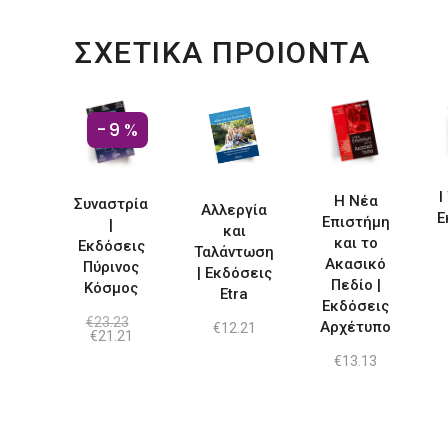
ΣΧΕΤΙΚΑ ΠΡΟΙΟΝΤΑ
-9%
Ι
Η Νέα
Συναστρία
Αλλεργία
Ε
Επιστήμη
|
και
και το
Εκδόσεις
Ταλάντωση
Ακασικό
Πύρινος
| Εκδόσεις
Πεδίο |
Κόσμος
Etra
Εκδόσεις
€
23.23
Αρχέτυπο
€
12.21
Original
Η
€
21.21
price
τρέχουσα
€
13.13
was:
τιμή
€23.23.
είναι:
€21.21.