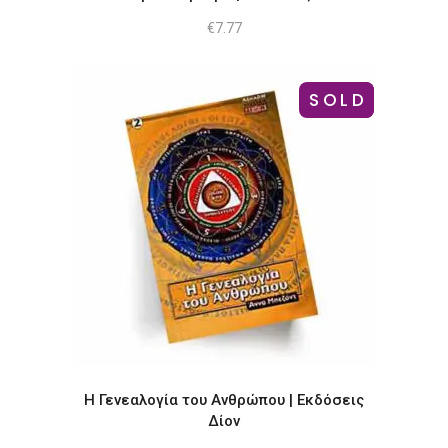
€
7.77
SOLD
-17%
Η Γενεαλογία του Ανθρώπου | Εκδόσεις
Δίον