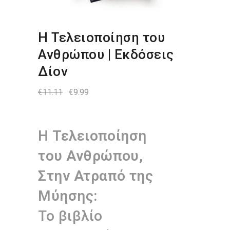
Η Τελειοποίηση του
Ανθρώπου | Εκδόσεις
Δίον
Original
Η
€
11.11
€
9.99
price
τρέχουσα
was:
τιμή
€11.11.
είναι:
€9.99.
Η Τελειοποίηση
του Ανθρώπου,
Στην Ατραπό της
Μύησης:
Το βιβλίο