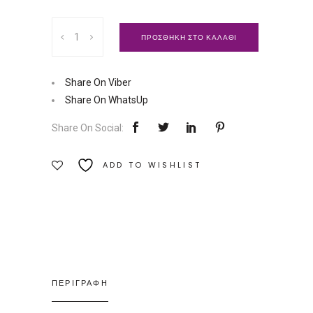
Η
ΠΡΟΣΘΗΚΗ ΣΤΟ ΚΑΛΑΘΙ
Τελειοποίηση
του
Ανθρώπου
Share On Viber
|
Share On WhatsUp
Εκδόσεις
Share On Social:
Δίον
Ποσότητα
ADD TO WISHLIST
ΠΕΡΙΓΡΑΦΗ