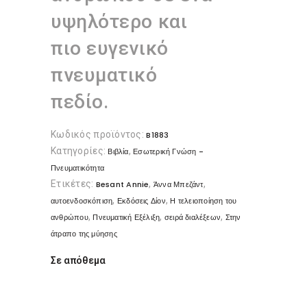
υψηλότερο και
πιο ευγενικό
πνευματικό
πεδίο.
Κωδικός προϊόντος:
B1883
Κατηγορίες:
,
Βιβλία
Εσωτερική Γνώση -
Πνευματικότητα
Ετικέτες:
,
,
Besant Annie
Άννα Μπεζάντ
,
,
αυτοενδοσκόπιση
Εκδόσεις Δίον
Η τελειοποίηση του
,
,
,
ανθρώπου
Πνευματική Εξέλιξη
σειρά διαλέξεων
Στην
άτραπο της μύησης
Σε απόθεμα