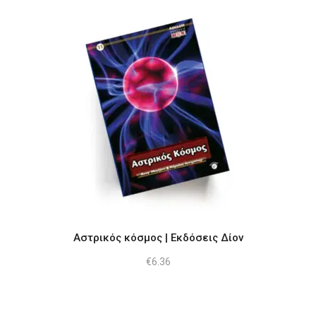
€19.19.
είναι:
€16.16.
Αστρικός κόσμος | Εκδόσεις Δίον
€
6.36