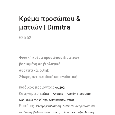
Κρέμα προσώπου &
ματιών | Dimitra
€
25.52
Φυσική κρέμα προσώπου & ματιών
βασισμένη σε βιολογικά
συστατικά, 50ml
:
24ωρη, αντιρυτιδική και ενυδατική..
Κωδικός προϊόντος:
NC202
Κατηγορίες:
,
,
Κρέμες - Αλοιφές - Λοσιόν
Πρόσωπο
,
Φαρμακείο της Φύσης
Φυσικά καλλυντικά
Ετικέτες:
,
,
24ωρη ενυδάτωση
Dimitra
αντιρυτιδική και
,
,
,
ενυδατική
βιολογικά συστατικά
υαλουρονικό οξύ
Φυσική