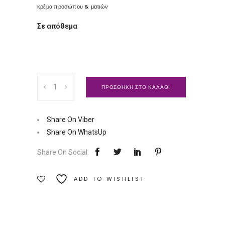
κρέμα προσώπου & ματιών
Σε απόθεμα
Κρέμα
ΠΡΟΣΘΗΚΗ ΣΤΟ ΚΑΛΑΘΙ
προσώπου
&
ματιών
Share On Viber
|
Share On WhatsUp
Dimitra
Share On Social:
Ποσότητα
ADD TO WISHLIST