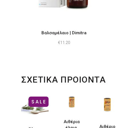
Βαλσαμέλαιο | Dimitra
€
11.20
ΣΧΕΤΙΚΑ ΠΡΟΙΟΝΤΑ
Αυτό
SALE
το
προϊόν
έχει
Αιθέρια
Αιθέριο
πολλαπλές
έλαια,