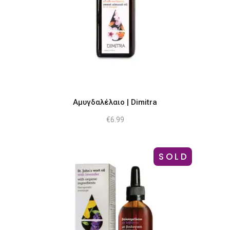
Αμυγδαλέλαιο | Dimitra
€
6.99
SOLD