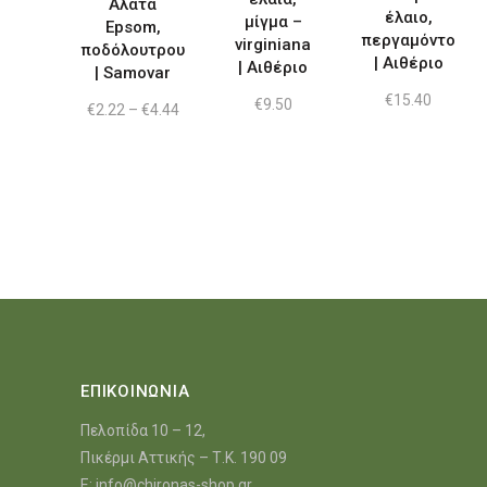
Άλατα
έλαιο,
μίγμα –
παραλλαγές.
Epsom,
περγαμόντο
virginiana
ποδόλουτρου
Οι
| Αιθέριο
| Αιθέριο
| Samovar
επιλογές
€
15.40
μπορούν
€
9.50
Price
€
2.22
–
€
4.44
range:
να
€2.22
through
επιλεγούν
€4.44
στη
σελίδα
του
προϊόντος
ΕΠΙΚΟΙΝΩΝΙΑ
Πελοπίδα 10 – 12,
Πικέρμι Αττικής – Τ.Κ. 190 09
E:
info@chironas-shop.gr