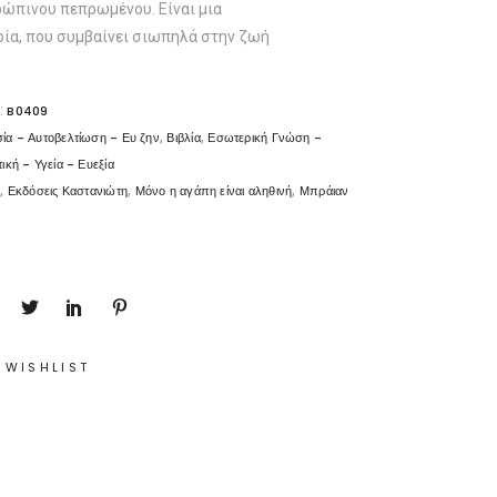
ρώπινου πεπρωμένου. Eίναι μια
ρία, που συμβαίνει σιωπηλά στην ζωή
:
B0409
,
,
ία - Αυτοβελτίωση - Ευ ζην
Βιβλία
Εσωτερική Γνώση -
ική - Υγεία - Ευεξία
,
,
,
s
Εκδόσεις Καστανιώτη
Μόνο η αγάπη είναι αληθινή
Μπράιαν
 WISHLIST