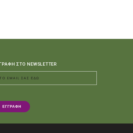
:
4.
ΓΡΑΦΗ ΣΤΟ NEWSLETTER