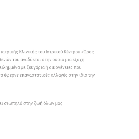
ιατρικής Kλινικής του Iατρικού Kέντρου «Όρος
θενών του αναδύεται στην ουσία μια έξοχη
ειλημμένα με ζευγάρια ή οικογένειες που
ά έφερνε επαναστατικές αλλαγές στην ίδια την
νει σιωπηλά στην ζωή όλων μας.