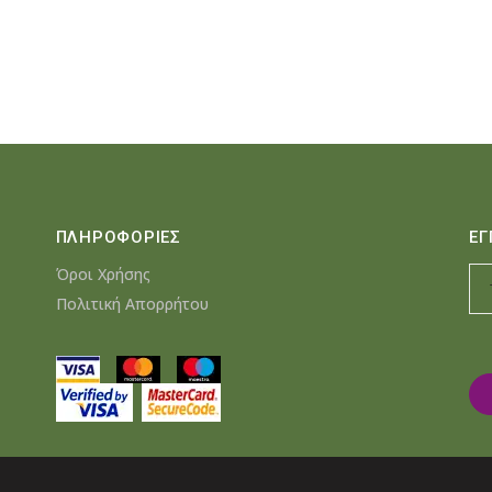
€55.55.
είναι
€47.7
ΠΛΗΡΟΦΟΡΙΕΣ
ΕΓ
Όροι Χρήσης
Πολιτική Απορρήτου