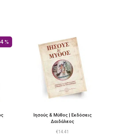
14%
ος
Ιησούς & Μύθος | Εκδόσεις
Δαιδάλεος
ουσα
€
14.41