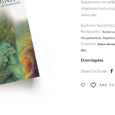
διερεύνηση του ανθ
συγκλονιστική ιστο
όλων μας.
Κωδικός προϊόντος
Κατηγορίες:
Αυτογνωσ
,
Πνευματικότητα
Θεραπευτ
Ετικέτες:
Brian Weis
Βάις
Εξαντλημένο
Share On Social:
ADD TO