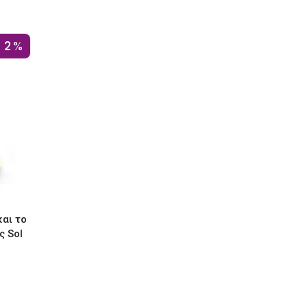
12%
αι το
ς Sol
ουσα