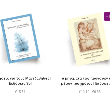
-
σεις για τους Μαντζαβήδες |
Τα μηνύματα των προγόνων κ
Εκδόσεις Sol
μέσον του χρόνου | Εκδόσει
Original
Η
€
15.51
€
10.10
€
8.88
price
τρέχ
was:
τιμή
€10.10.
είναι:
€8.88.