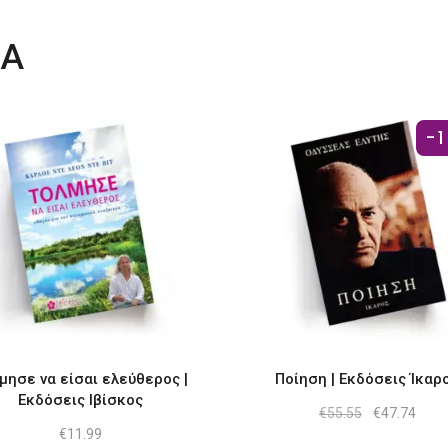
ΤΑ
-
μησε να είσαι ελεύθερος |
Ποίηση | Εκδόσεις Ίκαρ
Εκδόσεις Ιβίσκος
Original
Η
€
55.55
€
47.74
price
τρέχ
€
11.99
was:
τιμή