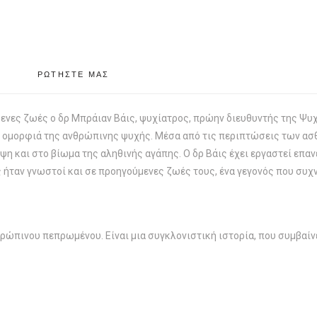
ΡΩΤΗΣΤΕ ΜΑΣ
νες ζωές ο δρ Mπράιαν Bάις, ψυχίατρος, πρώην διευθυντής της Ψυχ
νή ομορφιά της ανθρώπινης ψυχής. Mέσα από τις περιπτώσεις των ασ
η και στο βίωμα της αληθινής αγάπης. O δρ Bάις έχει εργαστεί επαν
ταν γνωστοί και σε προηγούμενες ζωές τους, ένα γεγονός που συχν
νθρώπινου πεπρωμένου. Eίναι μια συγκλονιστική ιστορία, που συμβαί