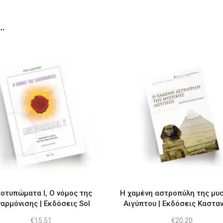
…
οτυπώματα Ι, Ο νόμος της
Η χαμένη αστροπύλη της μυ
αρμόνισης | Εκδόσεις Sol
Αιγύπτου | Εκδόσεις Καστα
€
15.51
€
20.20