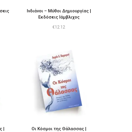
σεις
Ινδιάνοι – Μύθοι Δημιουργίας |
Εκδόσεις Ιάμβλιχος
€
12.12
ουσα
9.
ς |
Οι Κόσμοι της Θάλασσας |