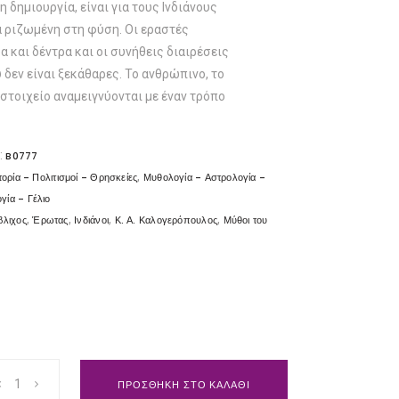
 δημιουργία, είναι για τους Ινδιάνους
ά ριζωμένη στη φύση. Οι εραστές
α και δέντρα και οι συνήθεις διαιρέσεις
δεν είναι ξεκάθαρες. Το ανθρώπινο, το
 στοιχείο αναμειγνύονται με έναν τρόπο
:
B0777
,
τορία - Πολιτισμοί - Θρησκείες
Μυθολογία - Αστρολογία -
γία - Γέλιο
,
,
,
,
βλιχος
Έρωτας
Ινδιάνοι
Κ. Α. Καλογερόπουλος
Μύθοι του
ΠΡΟΣΘΗΚΗ ΣΤΟ ΚΑΛΑΘΙ