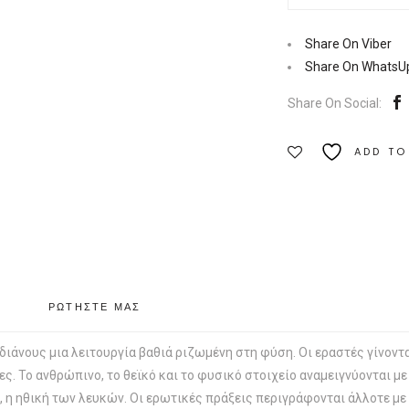
Έρωτα
|
Share On Viber
Εκδόσεις
Share On WhatsU
Ιάμβλιχος
Share On Social:
Ποσότητα
ADD TO
ΡΩΤΗΣΤΕ ΜΑΣ
Ινδιάνους μια λειτουργία βαθιά ριζωμένη στη φύση. Οι εραστές γίνοντα
ς. Το ανθρώπινο, το θεϊκό και το φυσικό στοιχείο αναμειγνύονται με
α, η ηθική των λευκών. Οι ερωτικές πράξεις περιγράφονται άλλοτε με