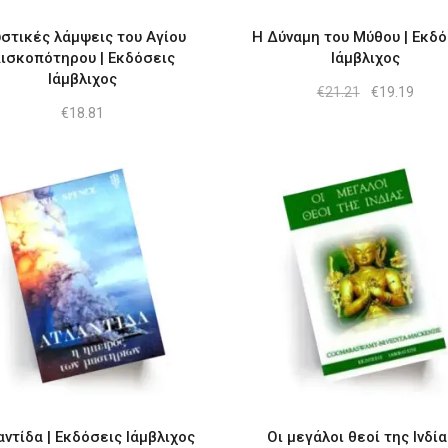
στικές λάμψεις του Αγίου
Η Δύναμη του Μύθου | Εκδό
ισκοπότηρου | Εκδόσεις
Ιάμβλιχος
Ιάμβλιχος
Original
Η
€
21.21
€
19.19
price
τρέχ
€
18.81
was:
τιμή
€21.21.
είναι:
€19.1
αντίδα | Εκδόσεις Ιάμβλιχος
Οι μεγάλοι θεοί της lνδία