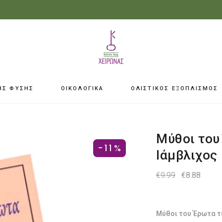
ΗΣ ΦΥΣΗΣ
ΟΙΚΟΛΟΓΙΚΑ
ΟΛΙΣΤΙΚΟΣ ΕΞΟΠΛΙΣΜΟΣ
Μύθοι του
-11%
Ιάμβλιχος
Original
Η
€
9.99
€
8.88
price
τρέχ
was:
τιμή
€9.99.
είναι:
€8.88.
Μύθοι του Έρωτα τω