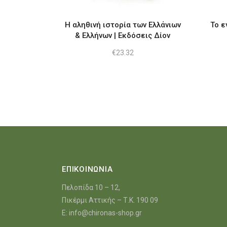
Η αληθινή ιστορία των Ελλάνιων
Το ε
& Ελλήνων | Εκδόσεις Δίον
€
23.32
ΕΠΙΚΟΙΝΩΝΙΑ
Πελοπίδα 10 – 12,
Πικέρμι Αττικής – Τ.Κ. 190 09
E:
info@chironas-shop.gr