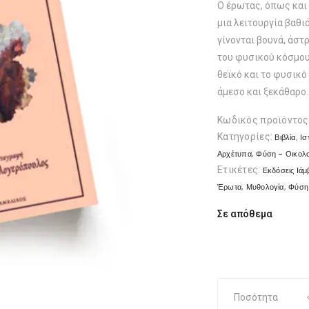
Ο έρωτας, όπως και η
μια λειτουργία βαθι
γίνονται βουνά, άστρ
του φυσικού κόσμου 
θεϊκό και το φυσικό
άμεσο και ξεκάθαρο.
Κωδικός προϊόντος
Κατηγορίες:
,
Βιβλία
Ισ
,
Αρχέτυπα
Φύση - Οικολο
Ετικέτες:
Εκδόσεις Ιάμ
,
,
Έρωτα
Μυθολογία
Φύση
Σε απόθεμα
Μύθοι
Ποσότητα
του