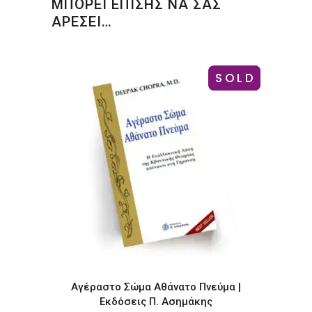
ΜΠΟΡΕΙ ΕΠΙΣΗΣ ΝΑ ΣΑΣ
ΑΡΕΣΕΙ…
SOLD
-19%
Αγέραστο Σώμα Αθάνατο Πνεύμα |
Εκδόσεις Π. Ασημάκης