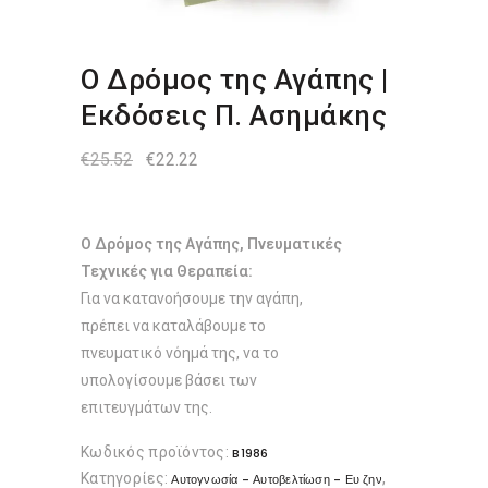
Ο Δρόμος της Αγάπης |
Εκδόσεις Π. Ασημάκης
Original
Η
€
25.52
€
22.22
price
τρέχουσα
was:
τιμή
€25.52.
είναι:
€22.22.
Ο Δρόμος της Αγάπης,
Πνευματικές
Τεχνικές για Θεραπεία:
Για να κατανοήσουμε την αγάπη,
πρέπει να καταλάβουμε το
πνευματικό νόημά της, να το
υπολογίσουμε βάσει των
επιτευγμάτων της.
Κωδικός προϊόντος:
B1986
Κατηγορίες:
,
Αυτογνωσία - Αυτοβελτίωση - Ευ ζην