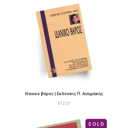
€17.17.
Ιδανικό βάρος | Εκδόσεις Π. Ασημάκης
€
12.21
SOLD