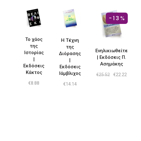
-13%
Το χάος
Η Τέχνη
της
της
Ενηλικιωθείτε
Ιστορίας
Διόρασης
| Εκδόσεις Π.
|
|
Ασημάκης
Εκδόσεις
Εκδόσεις
Κάκτος
Ιάμβλιχος
Original
Η
€
25.52
€
22.22
price
τρέχο
€
8.88
was:
τιμή
€
14.14
€25.52.
είναι:
€22.22.