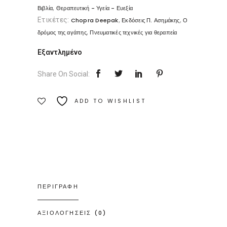
,
Βιβλία
Θεραπευτική - Υγεία - Ευεξία
Ετικέτες:
,
,
Chopra Deepak
Εκδόσεις Π. Ασημάκης
Ο
,
δρόμος της αγάπης
Πνευματικές τεχνικές για θεραπεία
Εξαντλημένο
Share On Social:
ADD TO WISHLIST
ΠΕΡΙΓΡΑΦΗ
ΑΞΙΟΛΟΓΗΣΕΙΣ (0)