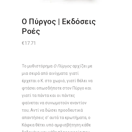
Ο Πύργος | Εκδόσεις
Ροές
€
17.71
Το μυθιστόρημα
Ο Πύργος
αρχίζει με
μια σειρά από αινίγματα: γιατί
έρχεται ο Κ. στο χωριό, γιατί θέλει να
φτάσει οπωσδήποτε στον Πύργο και
γιατί τα πάντα και οι πάντες
φαίνεται να συνωμοτούν εναντίον
του; Αντί να δώσει προοδευτικά
απαντήσεις σ’ αυτά τα ερωτήματα, ο
Κάφκα θέτει υπό αμφισβήτηση κάθε