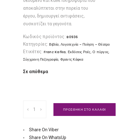
δεδομένο και κάθε πληροφορία που
αποκαλύπτεται στην πορεία του
έργου, δημιουργεί αντιφάσεις,
συσκοτίζει τα γεγονότα.
Κωδικός προϊόντος:
B0936
Κατηγορίες:
,
Βιβλία
Λογοτεχνία - Ποίηση - Θέατρο
Ετικέτες:
,
,
,
Franz Kafka
Εκδόσεις Ροές
Ο πύργος
,
Σύγχρονη Πεζογραφία
Φραντς Κάφκα
Σε απόθεμα
Ο
ΠΡΟΣΘΗΚΗ ΣΤΟ ΚΑΛΑΘΙ
Πύργος
|
Εκδόσεις
Share On Viber
Ροές
Share On WhatsUp