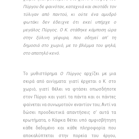
Πύργου δε φαινόταν, καταχνιά και σκοτάδι τον
τύλιγαν από παντού, κι ούτε ένα αμυδρό
φωτάκι δεν έδειχνε ότι εκεί υπήρχε ο
μεγάλος Πύργος. Ο Κ. στάθηκε κάμποση ώρα
στην ξύλινη γέφυρα, που οδηγεί απ’ τη
δημοσιά στο χωριό, με το βλέμμα του ψηλά,
στο απατηλό κενό.
Το μυθιστόρημα
Ο Πύργος
αρχίζει με μια
σειρά από αινίγματα: γιατί έρχεται ο Κ. στο
χωριό, γιατί θέλει να φτάσει οπωσδήποτε
στον Πύργο και γιατί τα πάντα και οι πάντες
φαίνεται να συνωμοτούν εναντίον του; Αντί να
δώσει προοδευτικά απαντήσεις σ’ αυτά τα
ερωτήματα, ο Κάφκα θέτει υπό αμφισβήτηση
κάθε δεδομένο και κάθε πληροφορία που
αποκαλύπτεται στην πορεία του έργου,