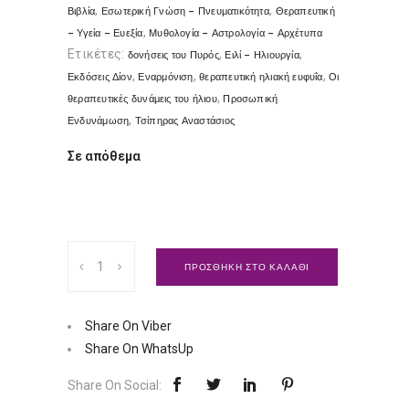
,
,
Βιβλία
Εσωτερική Γνώση - Πνευματικότητα
Θεραπευτική
,
- Υγεία - Ευεξία
Μυθολογία - Αστρολογία - Αρχέτυπα
Ετικέτες:
,
,
δονήσεις του Πυρός
Ειλί - Ηλιουργία
,
,
,
Εκδόσεις Δίον
Εναρμόνιση
θεραπευτική ηλιακή ευφυΐα
Οι
,
θεραπευτικές δυνάμεις του ήλιου
Προσωπική
,
Ενδυνάμωση
Τσίπηρας Αναστάσιος
Σε απόθεμα
Οι
ΠΡΟΣΘΗΚΗ ΣΤΟ ΚΑΛΑΘΙ
Θεραπευτικές
Δυνάμεις
του
Share On Viber
Ήλιου
Share On WhatsUp
|
Share On Social:
Εκδόσεις