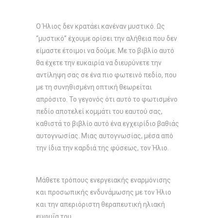
Ο Ήλιος δεν κρατάει κανέναν μυστικό. Ως
“μυστικό” έχουμε ορίσει την αλήθεια που δεν
είμαστε έτοιμοι να δούμε. Με το βιβλίο αυτό
θα έχετε την ευκαιρία να διευρύνετε την
αντίληψη σας σε ένα πιο φωτεινό πεδίο, που
με τη συνηθισμένη οπτική θεωρείται
απρόσιτο. Το γεγονός ότι αυτό το φωτισμένο
πεδίο αποτελεί κομμάτι του εαυτού σας,
καθιστά το βιβλίο αυτό ένα εγχειρίδιο βαθιάς
αυτογνωσίας. Μιας αυτογνωσίας, μέσα από
την ίδια την καρδιά της φύσεως, τον Ήλιο.
Μάθετε τρόπους ενεργειακής εναρμόνισης
και προσωπικής ενδυνάμωσης με τον Ήλιο
και την απεριόριστη θεραπευτική ηλιακή
ευφυΐα του.