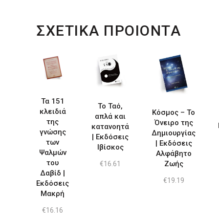
ΣΧΕΤΙΚΑ ΠΡΟΙΟΝΤΑ
Τα 151
Το Ταό,
κλειδιά
Κόσμος – Το
απλά και
της
Όνειρο της
κατανοητά
γνώσης
Δημιουργίας
| Εκδόσεις
των
| Εκδόσεις
Ιβίσκος
Ψαλμών
Αλφάβητο
του
Ζωής
€
16.61
Δαβίδ |
€
19.19
Εκδόσεις
Μακρή
€
16.16