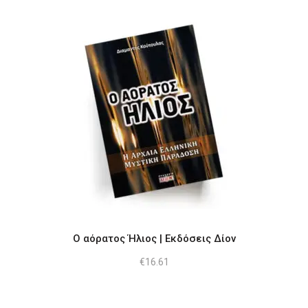
Ο αόρατος Ήλιος | Εκδόσεις Δίον
€
16.61