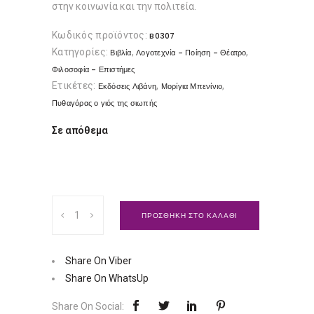
στην κοινωνία και την πολιτεία.
Κωδικός προϊόντος:
B0307
Κατηγορίες:
,
,
Βιβλία
Λογοτεχνία - Ποίηση - Θέατρο
Φιλοσοφία - Επιστήμες
Ετικέτες:
,
,
Εκδόσεις Λιβάνη
Μορίγια Μπενίνιο
Πυθαγόρας ο γιός της σιωπής
Σε απόθεμα
Πυθαγόρας,
ΠΡΟΣΘΗΚΗ ΣΤΟ ΚΑΛΑΘΙ
ο
γιός
της
Share On Viber
σιωπής
Share On WhatsUp
|
Share On Social:
Εκδόσεις