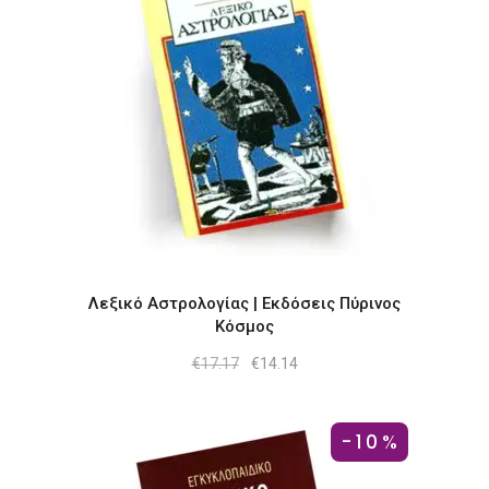
Λεξικό Αστρολογίας | Εκδόσεις Πύρινος
Κόσμος
Original
Η
€
17.17
€
14.14
price
τρέχουσα
was:
τιμή
€17.17.
είναι:
€14.14.
-10%