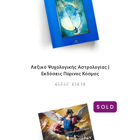
Λεξικό Ψυχολογικής Αστρολογίας |
Εκδόσεις Πύρινος Κόσμος
Original
Η
€
17.17
€
14.14
price
τρέχουσα
was:
τιμή
€17.17.
είναι:
€14.14.
SOLD