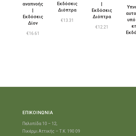
Εκδόσεις
αναπνοής
|
Υπν
Διόπτρα
|
Εκδόσεις
αυτ
Εκδόσεις
Διόπτρα
υπό
€
13.31
Δίον
επ
€
12.21
Εκδ
€
16.61
ΕΠΙΚΟΙΝΩΝΙΑ
Πελοπίδα 10 – 12,
Πικέρμι Αττικής – Τ.Κ. 190 09