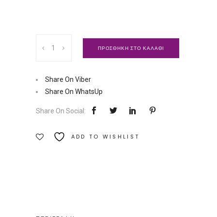
Γνωμολογικό
ΠΡΟΣΘΗΚΗ ΣΤΟ ΚΑΛΑΘΙ
Λεξικό
|
Εκδόσεις
Share On Viber
Αγγελάκη
Share On WhatsUp
Ποσότητα
Share On Social:
ADD TO WISHLIST