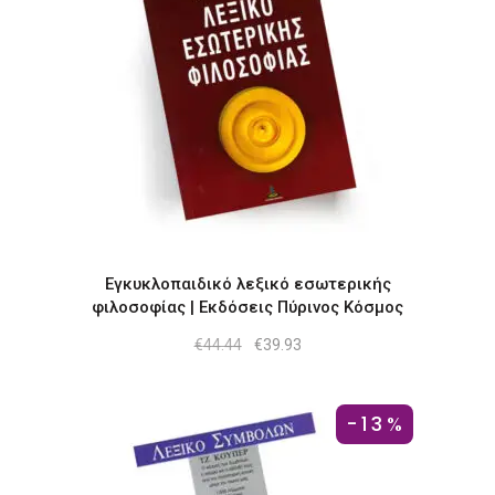
Εγκυκλοπαιδικό λεξικό εσωτερικής
φιλοσοφίας | Εκδόσεις Πύρινος Κόσμος
Original
Η
€
44.44
€
39.93
price
τρέχουσα
was:
τιμή
€44.44.
είναι:
€39.93.
-13%