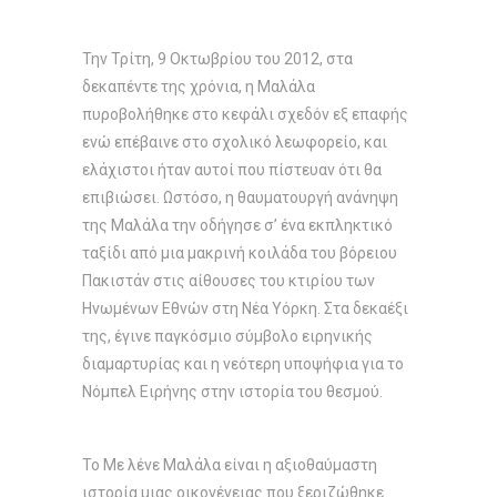
Την Τρίτη, 9 Οκτωβρίου του 2012, στα
δεκαπέντε της χρόνια, η Μαλάλα
πυροβολήθηκε στο κεφάλι σχεδόν εξ επαφής
ενώ επέβαινε στο σχολικό λεωφορείο, και
ελάχιστοι ήταν αυτοί που πίστευαν ότι θα
επιβιώσει. Ωστόσο, η θαυµατουργή ανάνηψη
της Μαλάλα την οδήγησε σ’ ένα εκπληκτικό
ταξίδι από µια µακρινή κοιλάδα του βόρειου
Πακιστάν στις αίθουσες του κτιρίου των
Ηνωµένων Εθνών στη Νέα Υόρκη. Στα δεκαέξι
της, έγινε παγκόσµιο σύµβολο ειρηνικής
διαµαρτυρίας και η νεότερη υποψήφια για το
Νόµπελ Ειρήνης στην ιστορία του θεσµού.
Το Με λένε Μαλάλα είναι η αξιοθαύµαστη
ιστορία µιας οικογένειας που ξεριζώθηκε