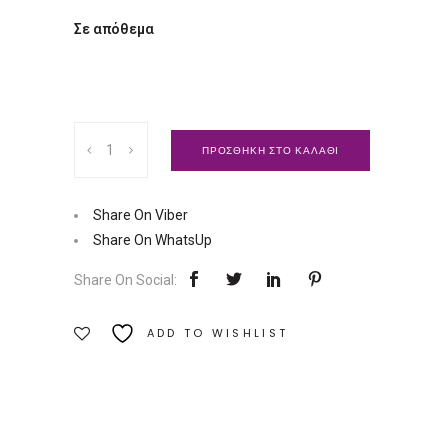
Σε απόθεμα
Με
ΠΡΟΣΘΗΚΗ ΣΤΟ ΚΑΛΑΘΙ
λένε
Μαλάλα
|
Share On Viber
Εκδόσεις
Share On WhatsUp
Πατάκη
Share On Social:
Ποσότητα
ADD TO WISHLIST