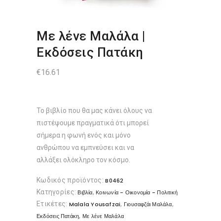
Με λένε Μαλάλα |
Εκδόσεις Πατάκη
€
16.61
Το βιβλίο που θα µας κάνει όλους να
πιστέψουµε πραγµατικά ότι µπορεί
σήµερα η φωνή ενός και µόνο
ανθρώπου να εµπνεύσει και να
αλλάξει ολόκληρο τον κόσµο.
Κωδικός προϊόντος:
B0462
Κατηγορίες:
,
Βιβλία
Κοινωνία - Οικονομία - Πολιτική
Ετικέτες:
,
,
Malala Yousafzai
Γιουσαφζάι Μαλάλα
,
Εκδόσεις Πατάκη
Με λένε Μαλάλα