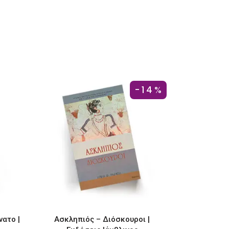
-14%
νατο |
Ασκληπιός – Διόσκουροι |