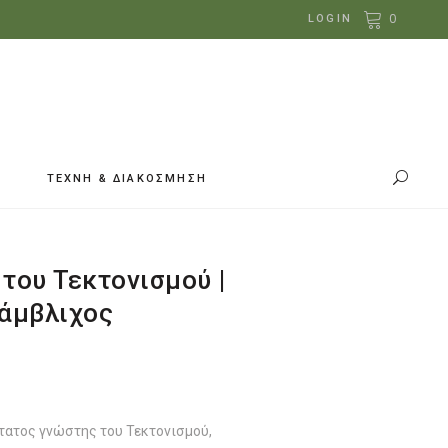
0
LOGIN
ΤΕΧΝΗ & ΔΙΑΚΟΣΜΗΣΗ
του Τεκτονισμού |
Ιάμβλιχος
έχουσα
ή
ι:
.13.
θύτατος γνώστης του Τεκτονισμού,