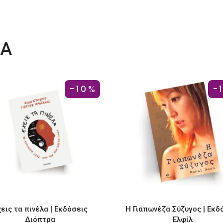
€15.15.
είναι:
€22.22.
είναι:
€13.13.
€19.1
ΤΑ
-10%
-
εις τα πινέλα | Εκδόσεις
Η Γιαπωνέζα Σύζυγος | Εκδ
Διόπτρα
Ελφίλ