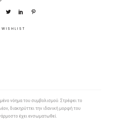
 WISHLIST
υμμένο νόημα του συμβολισμού. Στρέφει το
ον, διακηρύττει την ιδανική μορφή του
νάρμοστο έχει ενσωματωθεί.