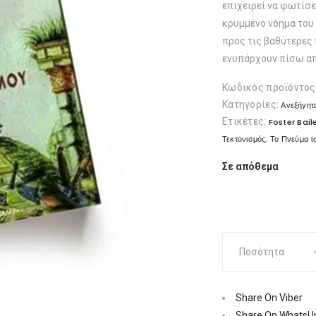
επιχειρεί να φωτίσει
κρυμμένο νόημα του
προς τις βαθύτερες
ενυπάρχουν πίσω απ
Κωδικός προϊόντος
Κατηγορίες:
Ανεξήγητ
Ετικέτες:
Foster Bail
,
Τεκτονισμός
Το Πνεύμα τ
Σε απόθεμα
Το
Ποσότητα
Πνεύμα
του
Τεκτονισμού
Share On Viber
|
Share On WhatsU