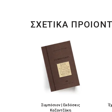
€19.99.
ΣΧΕΤΙΚΑ ΠΡΟΙΟΝ
Συμπόσιον | Εκδόσεις
Έχ
Καζαντζάκη