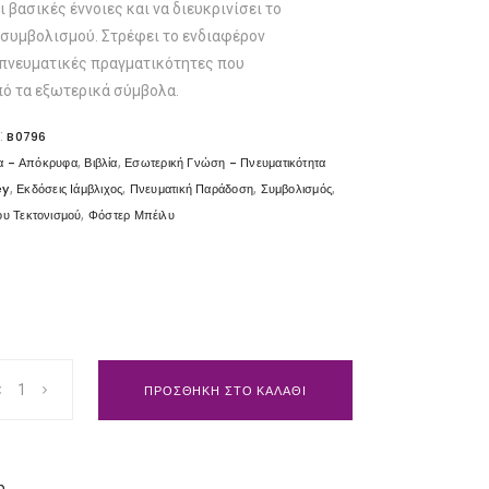
 βασικές έννοιες και να διευκρινίσει το
 συμβολισμού. Στρέφει το ενδιαφέρον
 πνευματικές πραγματικότητες που
ό τα εξωτερικά σύμβολα.
:
B0796
,
,
α - Απόκρυφα
Βιβλία
Εσωτερική Γνώση - Πνευματικότητα
,
,
,
,
ey
Εκδόσεις Ιάμβλιχος
Πνευματική Παράδοση
Συμβολισμός
,
ου Τεκτονισμού
Φόστερ Μπέιλυ
ΠΡΟΣΘΗΚΗ ΣΤΟ ΚΑΛΑΘΙ
p