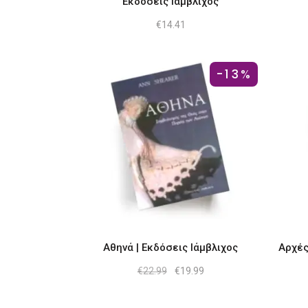
Εκδόσεις Ιάμβλιχος
€
14.41
-13%
Αθηνά | Εκδόσεις Ιάμβλιχος
Αρχές
Original
Η
€
22.99
€
19.99
price
τρέχουσα
was:
τιμή
€22.99.
είναι: