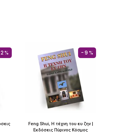
€14.14.
είναι:
9.
€12.12.
12%
-9%
όσεις
Feng Shui, Η τέχνη του ευ ζην |
Εκδόσεις Πύρινος Κόσμος