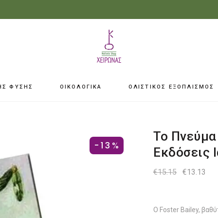
ΗΣ ΦΥΣΗΣ
ΟΙΚΟΛΟΓΙΚΑ
ΟΛΙΣΤΙΚΟΣ ΕΞΟΠΛΙΣΜΟΣ
Το Πνεύμα 
-13%
Εκδόσεις 
Original
Η
€
15.15
€
13.13
price
τρ
was:
τιμ
€15.15.
είνα
€13
Ο Foster Bailey, βα